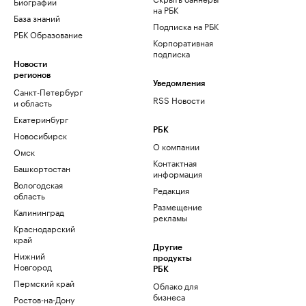
Биографии
на РБК
База знаний
Подписка на РБК
РБК Образование
Корпоративная
подписка
Новости
регионов
Уведомления
Санкт-Петербург
RSS Новости
и область
Екатеринбург
РБК
Новосибирск
О компании
Омск
Контактная
Башкортостан
информация
Вологодская
Редакция
область
Размещение
Калининград
рекламы
Краснодарский
край
Другие
Нижний
продукты
Новгород
РБК
Пермский край
Облако для
бизнеса
Ростов-на-Дону