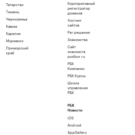
Корпоративный
Татарстан
регистратор
Тюмень
доменов
Черноземье
Хостинг
сайтов
Кавказ
Рег.решения
Карелия
Знакомства
Мурманск
Сайт
Приморский
знакомств
край
podbor.ru
РБК
Компании
РБК Курсы
Школа
управления
РБК
РБК
Новости
iOS
Android
AppGallery