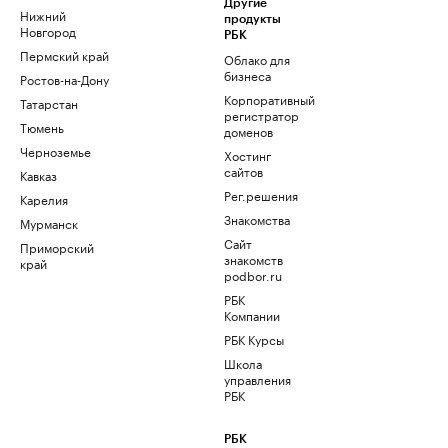
Другие
Нижний
продукты
Новгород
РБК
Пермский край
Облако для
бизнеса
Ростов-на-Дону
Корпоративный
Татарстан
регистратор
Тюмень
доменов
Черноземье
Хостинг
сайтов
Кавказ
Рег.решения
Карелия
Знакомства
Мурманск
Сайт
Приморский
знакомств
край
podbor.ru
РБК
Компании
РБК Курсы
Школа
управления
РБК
РБК