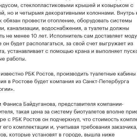
андусом, стеклопластиковыми крышей и козырьком с
й, но и четырьмя декоративными колоннами. Внутрь 
к обязан провести отопление, оборудовать системы
и, канализации, водоснабжения, а туалеты должны
ь не менее 10 лет. Исполнитель сам доставляет моду
е он будет располагаться, за свой счет выгружает из
а, устанавливает с помощью крана и выполняет пуск
ые работы.
 известно РБК Ростов, производить туалетные кабины
я в Ростове будет компания из Санкт-Петербурга
огии».
м Фаниса Байдуганова, представителя компании-
теля, такая цена за систему биотуалетов вполне при
ре с РБК Ростов он подчеркнул, что стоимость компл
т его комплектации и, учитывая требования заказчика
ов, которые установят в городе, вышла ниже