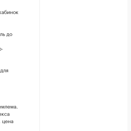
кабинок
ль до
о-
 для
емлема.
екса
, цена