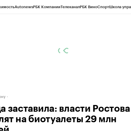
жимость
Autonews
РБК Компании
Телеканал
РБК Вино
Спорт
Школа упра
д
Стиль
Крипто
РБК Бизнес-среда
Дискуссионный клуб
Исследования
К
рагентов
Политика
Экономика
Бизнес
Технологии и медиа
Финансы
Рын
ону
а заставила: власти Ростова
лят на биотуалеты 29 млн
ей