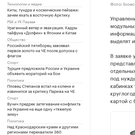
Фото: bioec
Технологии и медиа
Киты, тундра и космические пейзажи:
зачем ехать в восточную Арктику
Управлени
РБК и УК Первая
модульны
Ураганный ветер и эвакуация. Кадры
информац
тайфуна «Долфин» в Японии и Китае
Общество
выделят и
Российский пятиборец завоевал
первое золото на ЧЕ после допуска с
В заявке 
флагом
представл
Спорт
Турция предложила России и Украине
отдельных
объявить мораторий на бои
под нужды
Политика
кабинках 
Пловец Степанов встал на колени и
извинился за критику Парижа на ЧЕ
круглого
Спорт
картой с 
Вучич предрек затягивание конфликта
на Украине на еще одну «тяжелую
зиму»
Политика
Над Краснодарским краем и другими
регионами перехватили 360