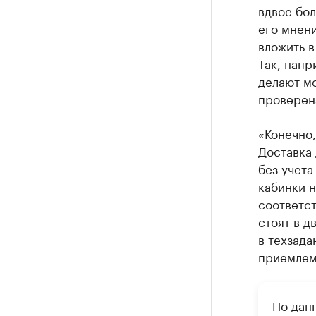
вдвое бол
его мнени
вложить в
Так, напр
делают мо
проверен
«Конечно,
Доставка 
без учета
кабинки 
соответст
стоят в д
в техзада
приемлем
По дан