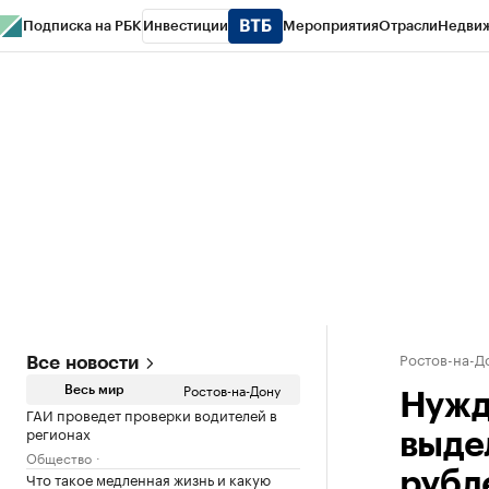
Подписка на РБК
Инвестиции
Мероприятия
Отрасли
Недви
РБК Курсы
РБК Life
Тренды
Визионеры
Национальные проекты
Горо
Спецпроекты СПб
Конференции СПб
Спецпроекты
Проверка конт
Ростов-на-Д
Все новости
Ростов-на-Дону
Весь мир
Нужд
ГАИ проведет проверки водителей в
регионах
выде
Общество
Что такое медленная жизнь и какую
рубл