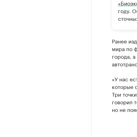
«Биоэк
году. 
сточны
Ранее изд
мира по ф
города, а
автотранс
«У нас ес
которые 
Три точки
говорил т
но не поя