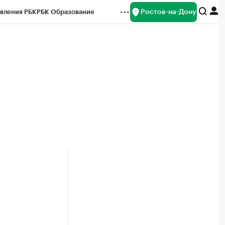
Ростов-на-Дону
вления РБК
РБК Образование
редитные рейтинги
Франшизы
Газета
ок наличной валюты