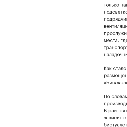
только п
подсветко
подрядчи
вентиляци
прослужит
места, гд
транспорт
наладочн
Как стало
размещени
«Биоэкол
По слова
производи
В разгово
зависит о
биотуалет