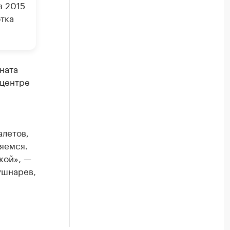
в 2015
тка
ната
 центре
алетов,
яемся.
кой», —
ушнарев,