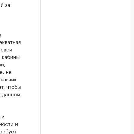
й за
а
екватная
 свои
к кабины
и,
е, не
аказчик
т, чтобы
в данном
ли
ности и
ребует