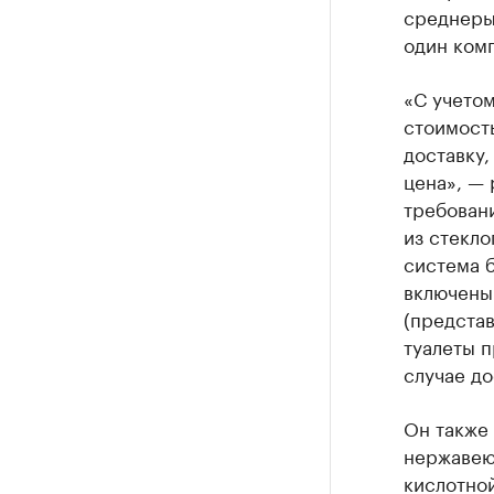
среднерын
один ком
«С учетом
стоимость
доставку,
цена», — 
требовани
из стекло
система 
включены.
(представ
туалеты п
случае до
Он также 
нержавею
кислотной