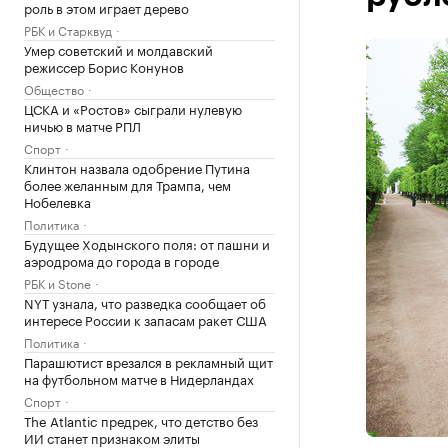
роль в этом играет дерево
РБК и Старквуд
Умер советский и молдавский
режиссер Борис Конунов
Общество
ЦСКА и «Ростов» сыграли нулевую
ничью в матче РПЛ
Спорт
Клинтон назвала одобрение Путина
более желанным для Трампа, чем
Нобелевка
Политика
Будущее Ходынского поля: от пашни и
аэродрома до города в городе
РБК и Stone
NYT узнала, что разведка сообщает об
интересе России к запасам ракет США
Политика
Парашютист врезался в рекламный щит
на футбольном матче в Нидерландах
Спорт
The Atlantic предрек, что детство без
ИИ станет признаком элиты