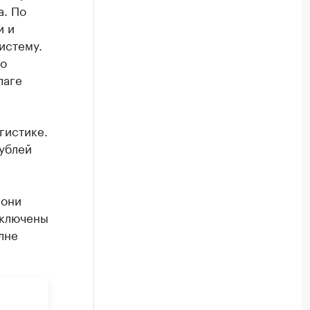
а. По
и и
истему.
го
лаге
гистике.
рублей
 они
включены
лне