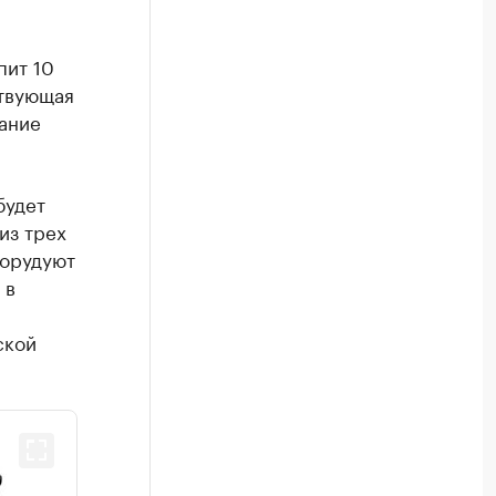
пит 10
ствующая
ание
будет
из трех
борудуют
 в
ской