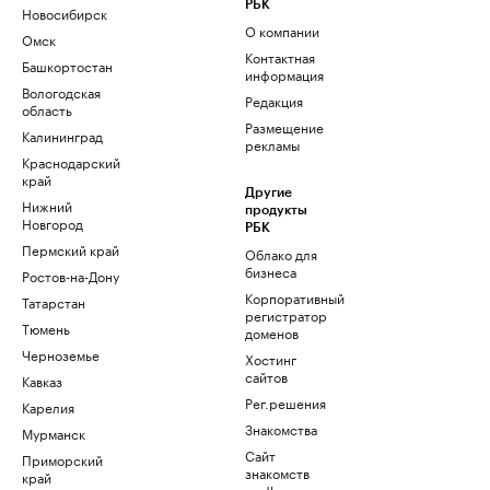
РБК
Новосибирск
О компании
Омск
Контактная
Башкортостан
информация
Вологодская
Редакция
область
Размещение
Калининград
рекламы
Краснодарский
край
Другие
Нижний
продукты
Новгород
РБК
Пермский край
Облако для
бизнеса
Ростов-на-Дону
Корпоративный
Татарстан
регистратор
Тюмень
доменов
Черноземье
Хостинг
сайтов
Кавказ
Рег.решения
Карелия
Знакомства
Мурманск
Сайт
Приморский
знакомств
край
podbor.ru