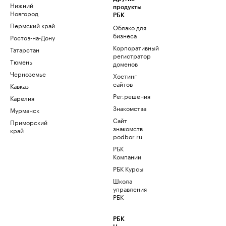
Нижний
продукты
Новгород
РБК
Пермский край
Облако для
бизнеса
Ростов-на-Дону
Корпоративный
Татарстан
регистратор
Тюмень
доменов
Черноземье
Хостинг
сайтов
Кавказ
Рег.решения
Карелия
Знакомства
Мурманск
Сайт
Приморский
знакомств
край
podbor.ru
РБК
Компании
РБК Курсы
Школа
управления
РБК
РБК