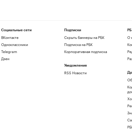
Социальные сети
Подписки
РБ
ВКонтакте
Скрыть баннеры на РБК
О 
Одноклассники
Подписка на РБК
Ко
Telegram
Корпоративная подписка
Ре
Дзен
Ра
Уведомления
RSS Новости
Др
Об
Ко
до
Хо
Ре
Зн
Са
РБ