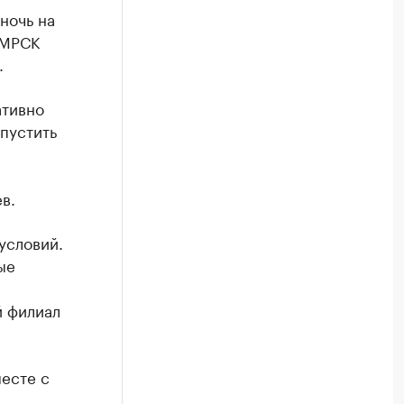
ночь на
 МРСК
.
ативно
пустить
в.
условий.
ые
й филиал
есте с