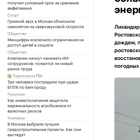
получил условный срок за хранение
амфетамина
энер
Спорт
Громкий звук в Москве объяснили
самолетом на сверхзвуковой скорости
Ликвидир
Общество
Ростовск
Минцифры исключило ограничения на
дождем, 
доступ детей в соцсети
ростовск
Общество
Компании начнут нанимать ИИ-
восстано
сотрудников: появится ли новый
погодных 
рынок труда
Подписка на РБК
Три человека пострадали при ударе
БПЛА по Белгороду
Политика
Как инвесткомпания защитила
маржинальность агробизнеса от
валютных рисков
Компании
В Москве выбрали лучшие
градостроительные проекты. Как они
выглядят