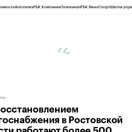
жимость
Autonews
РБК Компании
Телеканал
РБК Вино
Спорт
Школа упра
д
Стиль
Крипто
РБК Бизнес-среда
Дискуссионный клуб
Исследования
К
рагентов
Политика
Экономика
Бизнес
Технологии и медиа
Финансы
Рын
ону
восстановлением
госнабжения в Ростовской
сти работают более 500