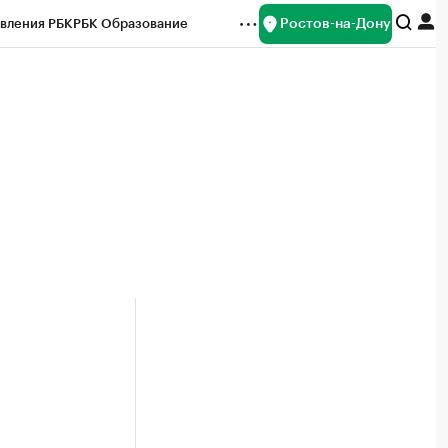
Ростов-на-Дону
вления РБК
РБК Образование
редитные рейтинги
Франшизы
Газета
ок наличной валюты