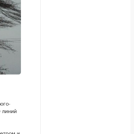
юго-
 линий
ветром и