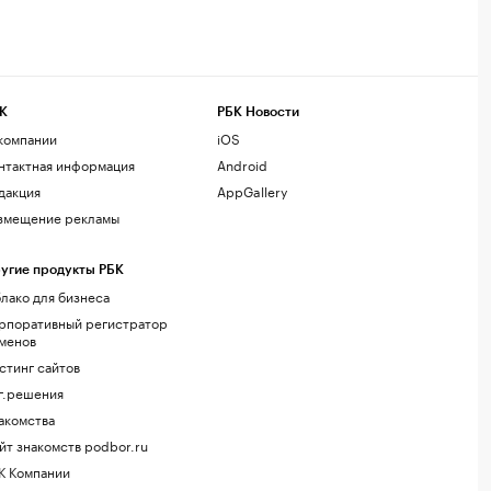
К
РБК Новости
компании
iOS
нтактная информация
Android
дакция
AppGallery
змещение рекламы
угие продукты РБК
лако для бизнеса
рпоративный регистратор
менов
стинг сайтов
г.решения
акомства
йт знакомств podbor.ru
К Компании