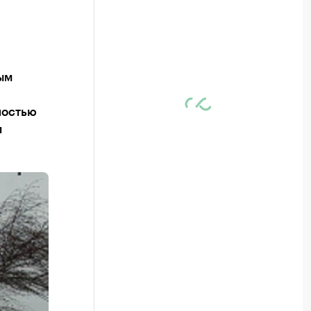
ым
ностью
и