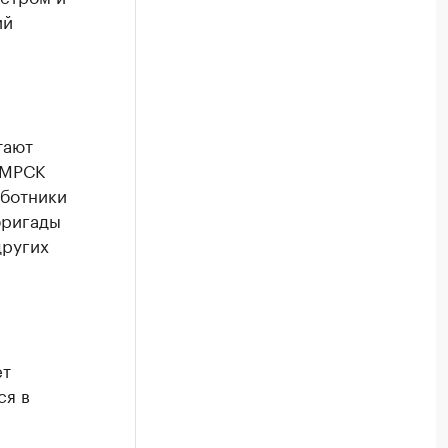
ий
тают
 МРСК
аботники
бригады
других
ет
ся в