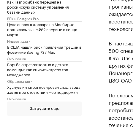
Как Газпромбанк перешел на
проливны
российскую систему управления
базами данных
ожидается
РБК и Postgres Pro
восстано
Цена аналога доллара на Мосбирже
технологи
поднялась выше ₽82 впервые с конца
марта
Инвестиции
В настоя
В США нашли риск появления трещин в
500 специ
фюзеляже Boeing 737 Max
Юга. Для
Экономика
других ф
Борьба с тревожностью и детокс
команды: как снизить стресс топ-
Донэнерг
менеджеров
ДЗО ОАО 
Образование
Хуснуллин спрогнозировал спад ввода
жилья при отсутствии мер поддержки
По слова
Экономика
предполаг
потребите
Загрузить еще
восстано
течение с