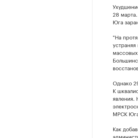
Ухудшение
28 марта.
Юга зара
"На протя
устраняя 
массовых 
Большинс
восстанов
Однако 2
К шквали
явления. 
электросн
МРСК Юга
Как добав
админист