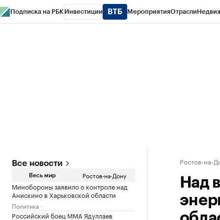
Подписка на РБК
Инвестиции
Мероприятия
Отрасли
Недви
РБК Курсы
РБК Life
Тренды
Визионеры
Национальные проекты
Горо
Спецпроекты СПб
Конференции СПб
Спецпроекты
Проверка конт
Ростов-на-Д
Все новости
Ростов-на-Дону
Весь мир
Над 
Минобороны заявило о контроле над
Анискино в Харьковской области
энер
Политика
Российский боец ММА Ядуллаев
обла