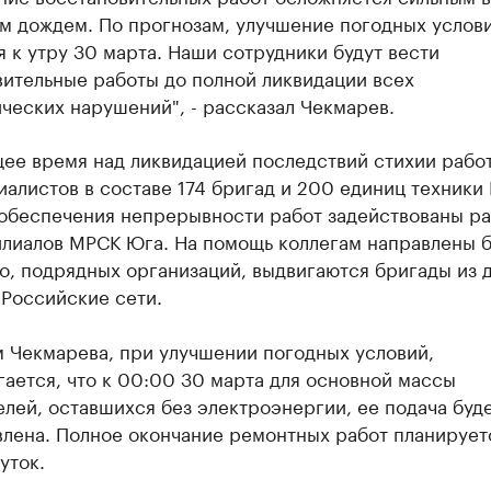
м дождем. По прогнозам, улучшение погодных услов
 к утру 30 марта. Наши сотрудники будут вести
вительные работы до полной ликвидации всех
ческих нарушений", - рассказал Чекмарев.
щее время над ликвидацией последствий стихии рабо
алистов в составе 174 бригад и 200 единиц техники
 обеспечения непрерывности работ задействованы р
илиалов МРСК Юга. На помощь коллегам направлены 
о, подрядных организаций, выдвигаются бригады из 
Российские сети.
м Чекмарева, при улучшении погодных условий,
ается, что к 00:00 30 марта для основной массы
лей, оставшихся без электроэнергии, ее подача буд
влена. Полное окончание ремонтных работ планирует
уток.