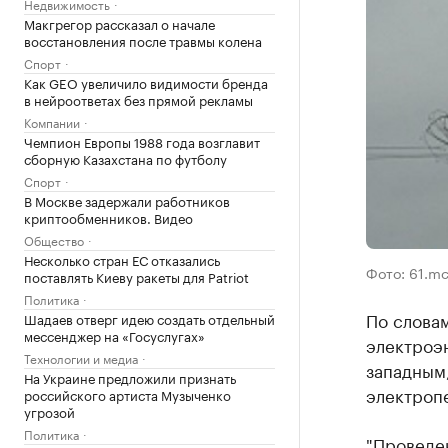
Недвижимость
Макгрегор рассказал о начале
восстановления после травмы колена
Спорт
Как GEO увеличило видимости бренда
в нейроответах без прямой рекламы
Компании
Чемпион Европы 1988 года возглавит
сборную Казахстана по футболу
Спорт
В Москве задержали работников
криптообменников. Видео
Общество
Несколько стран ЕС отказались
Фото: 61.mc
поставлять Киеву ракеты для Patriot
Политика
По словам
Шадаев отверг идею создать отдельный
мессенджер на «Госуслугах»
электроэн
Технологии и медиа
западным
На Украине предложили признать
электроп
российского артиста Музыченко
угрозой
Политика
"Проведе