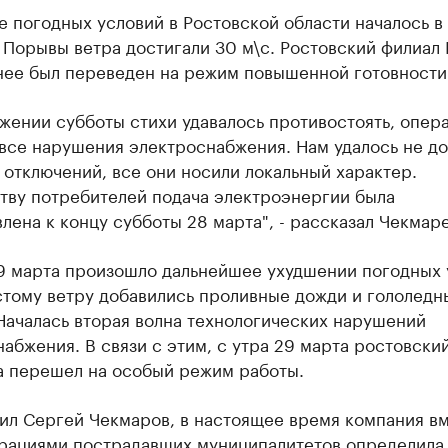
 погодных условий в Ростовской области началось в 
 Порывы ветра достигали 30 м\с. Ростовский филиал
нее был переведен на режим повышенной готовности
жении субботы стихи удавалось противостоять, опер
все нарушения электроснабжения. Нам удалось не до
отключений, все они носили локальный характер.
тву потребителей подача электроэнергии была
лена к концу субботы 28 марта", - рассказал Чекмаре
9 марта произошло дальнейшее ухудшении погодных 
стому ветру добавились проливные дожди и гололедн
Началась вторая волна технологических нарушений
абжения. В связи с этим, с утра 29 марта ростовски
 перешел на особый режим работы.
ил Сергей Чекмаров, в настоящее время компания вм
рациями пострадавших муниципалитетов определила