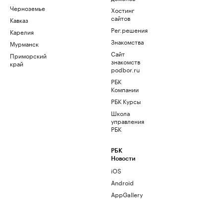
Черноземье
Хостинг
сайтов
Кавказ
Рег.решения
Карелия
Знакомства
Мурманск
Сайт
Приморский
знакомств
край
podbor.ru
РБК
Компании
РБК Курсы
Школа
управления
РБК
РБК
Новости
iOS
Android
AppGallery