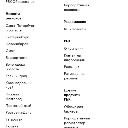
РБК Образование
Корпоративная
подписка
Новости
регионов
Уведомления
Санкт-Петербург
RSS Новости
и область
Екатеринбург
РБК
Новосибирск
О компании
Омск
Контактная
Башкортостан
информация
Вологодская
Редакция
область
Размещение
Калининград
рекламы
Краснодарский
край
Другие
Нижний
продукты
Новгород
РБК
Пермский край
Облако для
бизнеса
Ростов-на-Дону
Корпоративный
Татарстан
регистратор
Тюмень
доменов