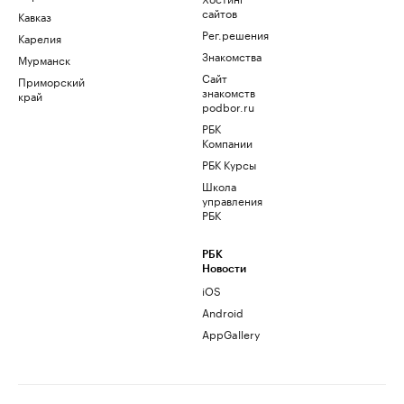
сайтов
Кавказ
Рег.решения
Карелия
Знакомства
Мурманск
Сайт
Приморский
знакомств
край
podbor.ru
РБК
Компании
РБК Курсы
Школа
управления
РБК
РБК
Новости
iOS
Android
AppGallery