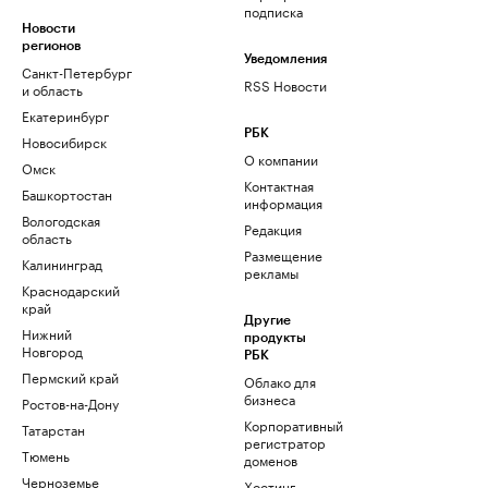
подписка
Новости
регионов
Уведомления
Санкт-Петербург
RSS Новости
и область
Екатеринбург
РБК
Новосибирск
О компании
Омск
Контактная
Башкортостан
информация
Вологодская
Редакция
область
Размещение
Калининград
рекламы
Краснодарский
край
Другие
Нижний
продукты
Новгород
РБК
Пермский край
Облако для
бизнеса
Ростов-на-Дону
Корпоративный
Татарстан
регистратор
Тюмень
доменов
Черноземье
Хостинг