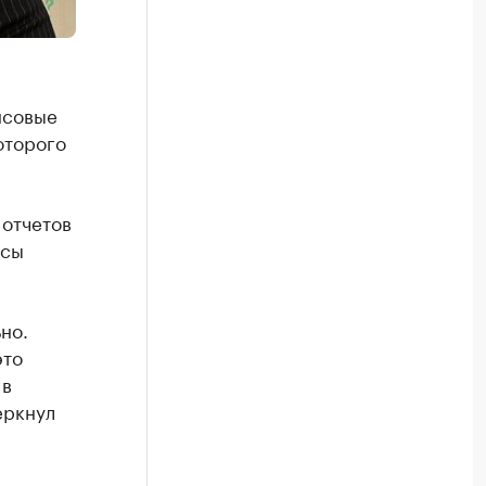
нсовые
оторого
.
 отчетов
осы
но.
это
 в
еркнул