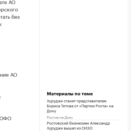
ате АО
ерского
тать без
к
ение АО
Материалы по теме
и
Хуруджи станет представителем
Бориса Титова от «Партии Роста» на
Дону
о ЮФО
Ростов-на-Дону
Ростовский бизнесмен Александр
Хуруджи вышел из СИЗО