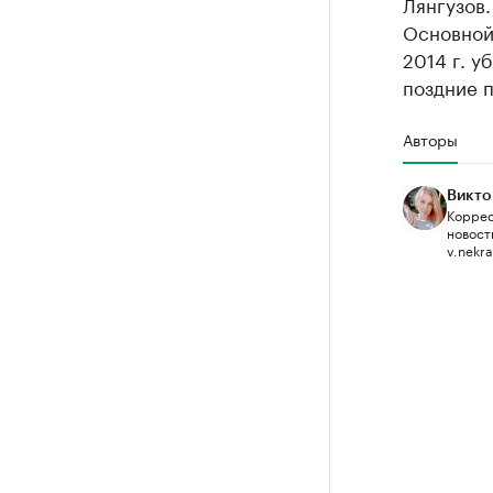
Лянгузов
Основной
2014 г. у
поздние п
Авторы
Викто
Коррес
новост
v.nekr