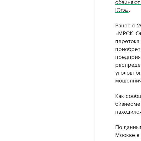
обвиняют
Юга»
.
Ранее с 2
«МРСК Юг
перетока
приобрет
предприя
распреде
уголовног
мошеннич
Как сообщ
бизнесме
находился
По данны
Москве в