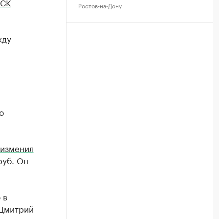
РСК
Ростов-на-Дону
жду
о
изменил
руб. Он
 в
 Дмитрий