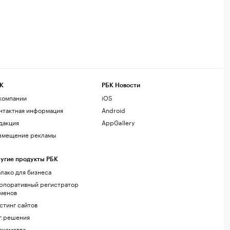
К
РБК Новости
компании
iOS
нтактная информация
Android
дакция
AppGallery
змещение рекламы
угие продукты РБК
лако для бизнеса
рпоративный регистратор
менов
стинг сайтов
г.решения
акомства