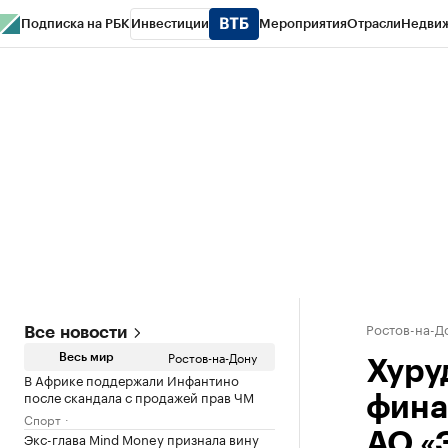
Подписка на РБК
Инвестиции
Мероприятия
Отрасли
Недви
РБК Курсы
РБК Life
Тренды
Визионеры
Национальные проекты
Горо
Спецпроекты СПб
Конференции СПб
Спецпроекты
Проверка конт
Ростов-на-Д
Все новости
Ростов-на-Дону
Весь мир
Хуру
В Африке поддержали Инфантино
после скандала с продажей прав ЧМ
фина
Спорт
Экс-глава Mind Money признала вину
АО «