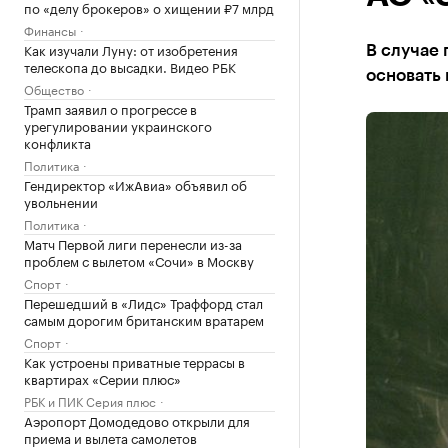
по «делу брокеров» о хищении ₽7 млрд
Финансы
Как изучали Луну: от изобретения
В случае 
телескопа до высадки. Видео РБК
основать
Общество
Трамп заявил о прогрессе в
урегулировании украинского
конфликта
Политика
Гендиректор «ИжАвиа» объявил об
увольнении
Политика
Матч Первой лиги перенесли из-за
проблем с вылетом «Сочи» в Москву
Спорт
Перешедший в «Лидс» Траффорд стал
самым дорогим британским вратарем
Спорт
Как устроены приватные террасы в
квартирах «Серии плюс»
РБК и ПИК Серия плюс
Аэропорт Домодедово открыли для
приема и вылета самолетов