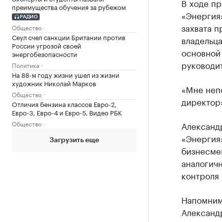
В ходе пр
преимущества обучения за рубежом
«Энергия»
РАДИО
захвата п
Общество
Сеул счел санкции Британии против
владельца
России угрозой своей
основной
энергобезопасности
руководи
Политика
На 88-м году жизни ушел из жизни
художник Николай Марков
«Мне неп
Общество
директор»
Отличия бензина классов Евро-2,
Евро-3, Евро-4 и Евро-5. Видео РБК
Общество
Александ
«Энергия»
Загрузить еще
бизнесмен
аналогич
контроля
Напомним
Александр