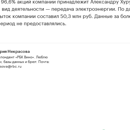
. 96,6% акций компании принадлежит Александру Хур
 вид деятельности — передача электроэнергии. По 
быток компании составил 50,3 млн руб. Данные за бол
ериод не предоставлялись.
рия Некрасова
пондент «РБК Вино». Люблю
и, базы данных и брют. Почта:
asova@rbc.ru