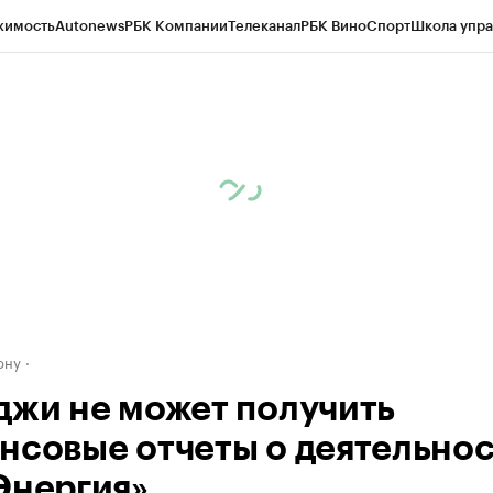
жимость
Autonews
РБК Компании
Телеканал
РБК Вино
Спорт
Школа упра
д
Стиль
Крипто
РБК Бизнес-среда
Дискуссионный клуб
Исследования
К
рагентов
Политика
Экономика
Бизнес
Технологии и медиа
Финансы
Рын
ону
джи не может получить
нсовые отчеты о деятельно
Энергия»