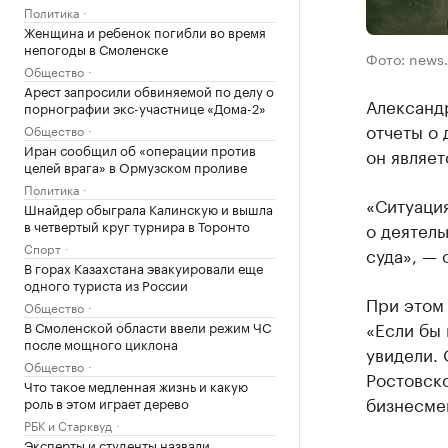
Политика
Женщина и ребенок погибли во время
непогоды в Смоленске
Фото: news.
Общество
Арест запросили обвиняемой по делу о
Александ
порнографии экс-участнице «Дома-2»
отчеты о
Общество
Иран сообщил об «операции против
он являет
целей врага» в Ормузском проливе
Политика
«Ситуаци
Шнайдер обыграла Калинскую и вышла
в четвертый круг турнира в Торонто
о деятель
Спорт
суда», — 
В горах Казахстана эвакуировали еще
одного туриста из России
При этом 
Общество
«Если бы 
В Смоленской области ввели режим ЧС
после мощного циклона
увидели. 
Общество
Ростовско
Что такое медленная жизнь и какую
бизнесме
роль в этом играет дерево
РБК и Старквуд
Эксперты и студенты назвали