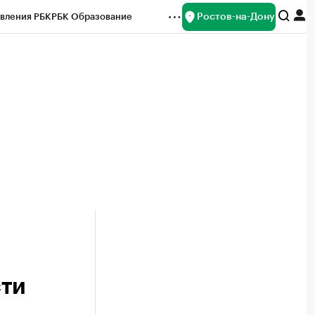
Ростов-на-Дону
вления РБК
РБК Образование
редитные рейтинги
Франшизы
Газета
ок наличной валюты
сти