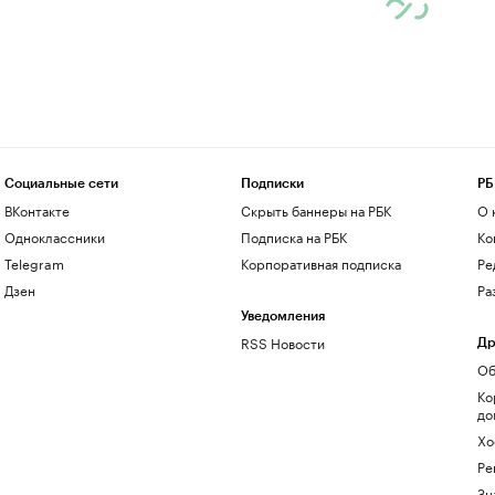
Социальные сети
Подписки
РБ
ВКонтакте
Скрыть баннеры на РБК
О 
Одноклассники
Подписка на РБК
Ко
Telegram
Корпоративная подписка
Ре
Дзен
Ра
Уведомления
RSS Новости
Др
Об
Ко
до
Хо
Ре
Зн