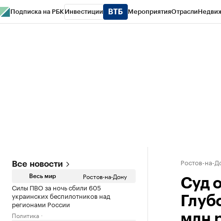
Подписка на РБК
Инвестиции
Мероприятия
Отрасли
Недви
РБК Курсы
РБК Life
Тренды
Визионеры
Национальные проекты
Горо
Спецпроекты СПб
Конференции СПб
Спецпроекты
Проверка конт
Ростов-на-Д
Все новости
Ростов-на-Дону
Весь мир
Суд 
Силы ПВО за ночь сбили 605
украинских беспилотников над
Глуб
регионами России
Политика
млн 