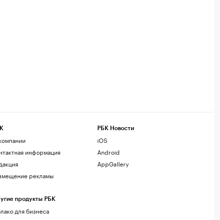
К
РБК Новости
компании
iOS
нтактная информация
Android
дакция
AppGallery
змещение рекламы
угие продукты РБК
лако для бизнеса