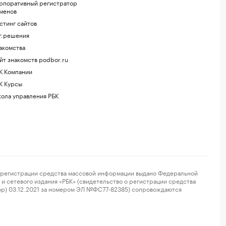
рпоративный регистратор
менов
стинг сайтов
г.решения
акомства
йт знакомств podbor.ru
К Компании
К Курсы
ола управления РБК
регистрации средства массовой информации выдано Федеральной
и сетевого издания «РБК» (свидетельство о регистрации средства
ор) 03.12.2021 за номером ЭЛ №ФС77-82385) сопровождаются