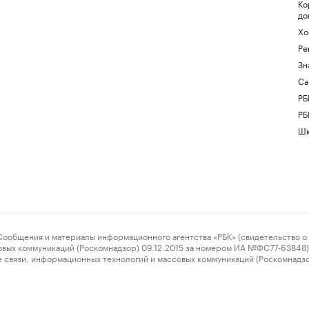
Ко
до
Хо
Ре
Зн
Са
РБ
РБ
Шк
ения и материалы информационного агентства «РБК» (свидетельство о 
овых коммуникаций (Роскомнадзор) 09.12.2015 за номером ИА №ФС77-63848) 
 связи, информационных технологий и массовых коммуникаций (Роскомнадз