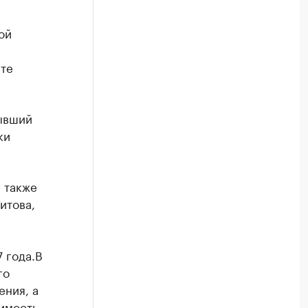
ой
йте
бывший
ки
 также
итова,
 года.В
го
ения, а
имость