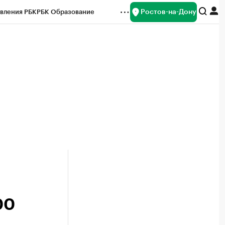
Ростов-на-Дону
вления РБК
РБК Образование
редитные рейтинги
Франшизы
Газета
ок наличной валюты
00