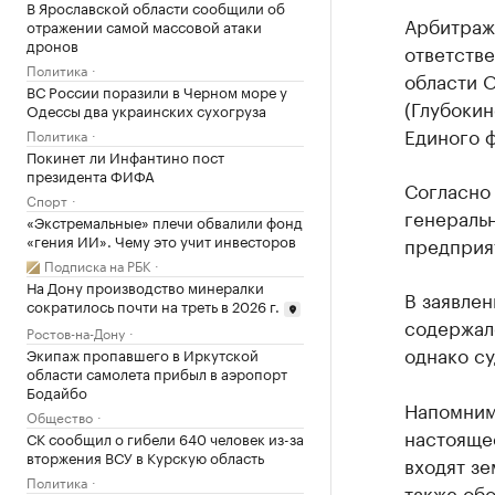
В Ярославской области сообщили об
Арбитраж
отражении самой массовой атаки
дронов
ответств
Политика
области 
ВС России поразили в Черном море у
(Глубокин
Одессы два украинских сухогруза
Единого 
Политика
Покинет ли Инфантино пост
президента ФИФА
Согласно 
Спорт
генераль
«Экстремальные» плечи обвалили фонд
«гения ИИ». Чему это учит инвесторов
предприят
Подписка на РБК
На Дону производство минералки
В заявле
сократилось почти на треть в 2026 г.
содержало
Ростов-на-Дону
однако су
Экипаж пропавшего в Иркутской
области самолета прибыл в аэропорт
Бодайбо
Напомним
Общество
настояще
СК сообщил о гибели 640 человек из-за
вторжения ВСУ в Курскую область
входят зе
Политика
также обо