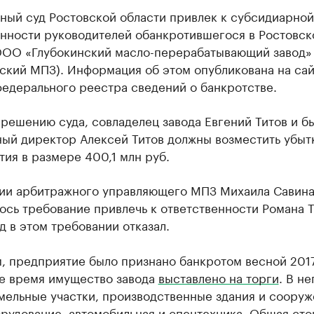
ный суд Ростовской области привлек к субсидиарной
енности руководителей обанкротившегося в Ростовск
ООО «Глубокинский масло-перерабатывающий завод»
ский МПЗ). Информация об этом опубликована на са
федерального реестра сведений о банкротстве.
решению суда, совладелец завода Евгений Титов и 
ный директор Алексей Титов должны возместить убыт
ия в размере 400,1 млн руб.
нии арбитражного управляющего МПЗ Михаила Савина
сь требование привлечь к ответственности Романа Т
д в этом требовании отказал.
, предприятие было признано банкротом весной 2017
е время имущество завода
выставлено на торги
. В не
мельные участки, производственные здания и сооруж
рудование, автомобильная и спецтехника. Общая сто