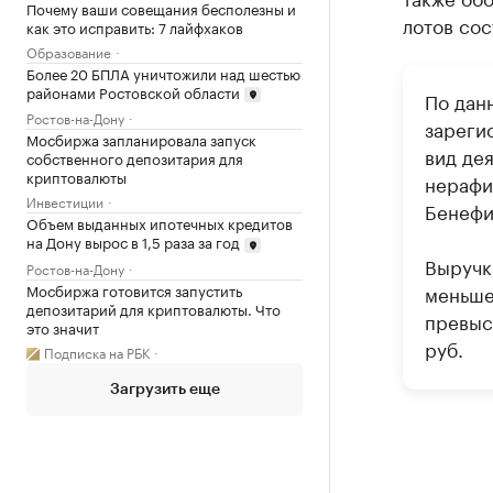
Почему ваши совещания бесполезны и
лотов сос
как это исправить: 7 лайфхаков
Образование
Более 20 БПЛА уничтожили над шестью
районами Ростовской области
По дан
Ростов-на-Дону
зареги
Мосбиржа запланировала запуск
вид де
собственного депозитария для
криптовалюты
нерафи
Инвестиции
Бенефи
Объем выданных ипотечных кредитов
на Дону вырос в 1,5 раза за год
Выручка
Ростов-на-Дону
Мосбиржа готовится запустить
меньше
депозитарий для криптовалюты. Что
превыси
это значит
руб.
Подписка на РБК
Загрузить еще