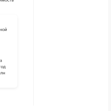
вной
з
год
млн