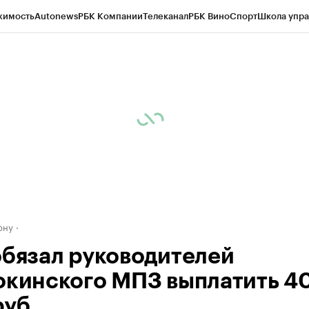
жимость
Autonews
РБК Компании
Телеканал
РБК Вино
Спорт
Школа упра
д
Стиль
Крипто
РБК Бизнес-среда
Дискуссионный клуб
Исследования
К
рагентов
Политика
Экономика
Бизнес
Технологии и медиа
Финансы
Рын
ону
обязал руководителей
окинского МПЗ выплатить 4
руб.