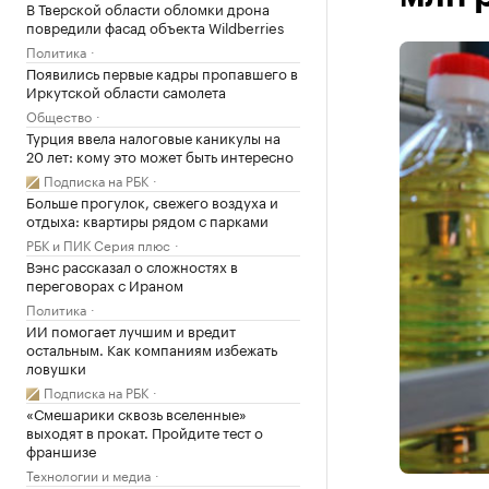
В Тверской области обломки дрона
повредили фасад объекта Wildberries
Политика
Появились первые кадры пропавшего в
Иркутской области самолета
Общество
Турция ввела налоговые каникулы на
20 лет: кому это может быть интересно
Подписка на РБК
Больше прогулок, свежего воздуха и
отдыха: квартиры рядом с парками
РБК и ПИК Серия плюс
Вэнс рассказал о сложностях в
переговорах с Ираном
Политика
ИИ помогает лучшим и вредит
остальным. Как компаниям избежать
ловушки
Подписка на РБК
«Смешарики сквозь вселенные»
выходят в прокат. Пройдите тест о
франшизе
Технологии и медиа