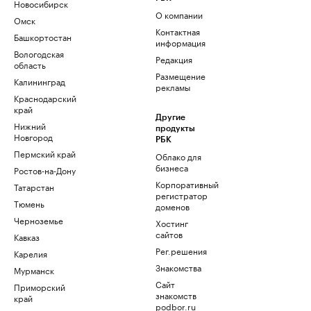
Новосибирск
О компании
Омск
Контактная
Башкортостан
информация
Вологодская
Редакция
область
Размещение
Калининград
рекламы
Краснодарский
край
Другие
Нижний
продукты
Новгород
РБК
Пермский край
Облако для
бизнеса
Ростов-на-Дону
Корпоративный
Татарстан
регистратор
Тюмень
доменов
Черноземье
Хостинг
сайтов
Кавказ
Рег.решения
Карелия
Знакомства
Мурманск
Сайт
Приморский
знакомств
край
podbor.ru