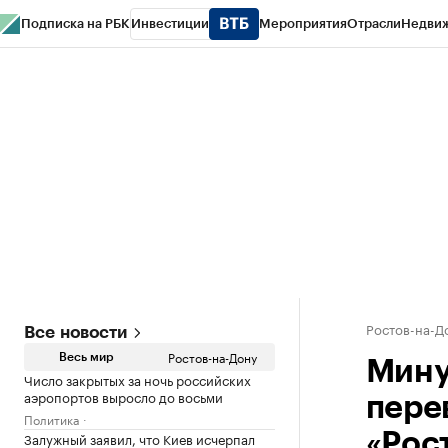
Подписка на РБК
Инвестиции
Мероприятия
Отрасли
Недви
РБК Курсы
РБК Life
Тренды
Визионеры
Национальные проекты
Горо
Спецпроекты СПб
Конференции СПб
Спецпроекты
Проверка конт
Ростов-на-Д
Все новости
Ростов-на-Дону
Весь мир
Мину
Число закрытых за ночь российских
аэропортов выросло до восьми
пере
Политика
Залужный заявил, что Киев исчерпал
«Рос