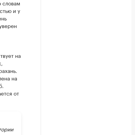
о словам
стью и у
ень
 уверен
твует на
,
рахань.
лена на
б.
ется от
тории