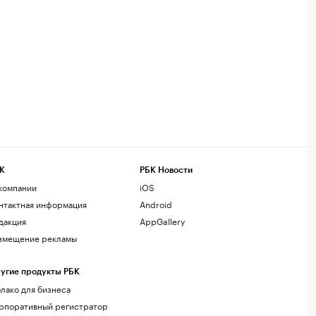
К
РБК Новости
компании
iOS
нтактная информация
Android
дакция
AppGallery
змещение рекламы
угие продукты РБК
лако для бизнеса
рпоративный регистратор