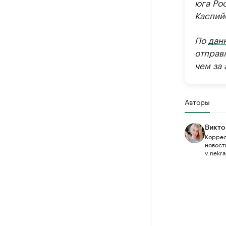
юга Ро
Каспий
По
дан
отправл
чем за
Авторы
Викто
Коррес
новост
v.nekr