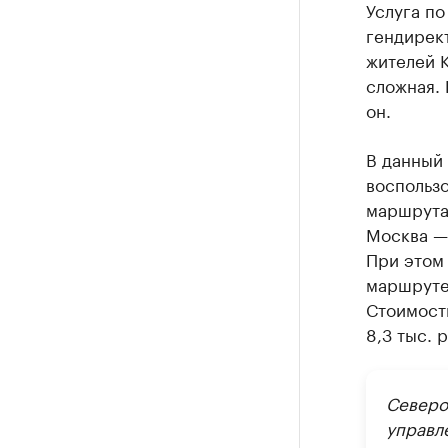
Услуга по
гендирект
жителей К
сложная. 
он.
В данный
воспользо
маршрута
Москва —
При этом
маршруте 
Стоимость
8,3 тыс. р
Северо
управл