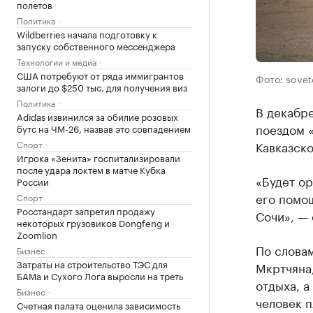
полетов
Политика
Wildberries начала подготовку к
запуску собственного мессенджера
Технологии и медиа
США потребуют от ряда иммигрантов
Фото: sovet
залоги до $250 тыс. для получения виз
Политика
В декабре
Adidas извинился за обилие розовых
поездом «
бутс на ЧМ-26, назвав это совпадением
Спорт
Кавказск
Игрока «Зенита» госпитализировали
после удара локтем в матче Кубка
«Будет ор
России
его помощ
Спорт
Росстандарт запретил продажу
Сочи», — 
некоторых грузовиков Dongfeng и
Zoomlion
По слова
Бизнес
Затраты на строительство ТЭС для
Мкртчяна,
БАМа и Сухого Лога выросли на треть
отдыха, а
Бизнес
человек п
Счетная палата оценила зависимость