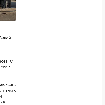
обилей
-
оза. С
оге в
Алексана
ктивного
и
ь в