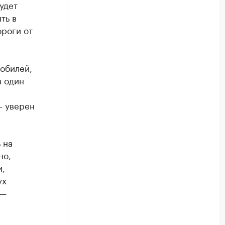
удет
ть в
ороги от
мобилей,
в один
— уверен
 на
но,
и,
ух
 —