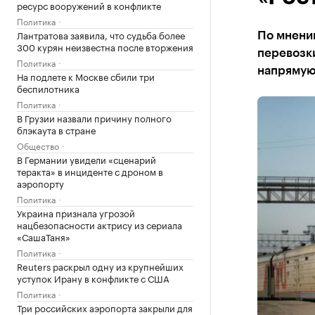
ресурс вооружений в конфликте
Политика
Лантратова заявила, что судьба более
По мнени
300 курян неизвестна после вторжения
перевозки
Политика
напрямую 
На подлете к Москве сбили три
беспилотника
Политика
В Грузии назвали причину полного
блэкаута в стране
Общество
В Германии увидели «сценарий
теракта» в инциденте с дроном в
аэропорту
Политика
Украина признала угрозой
нацбезопасности актрису из сериала
«СашаТаня»
Политика
Reuters раскрыл одну из крупнейших
уступок Ирану в конфликте с США
Политика
Три российских аэропорта закрыли для