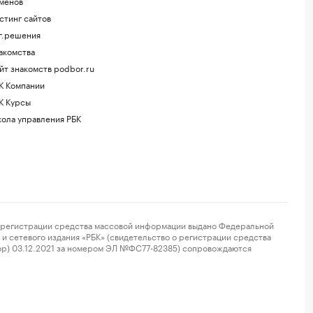
менов
стинг сайтов
г.решения
акомства
йт знакомств podbor.ru
К Компании
К Курсы
ола управления РБК
регистрации средства массовой информации выдано Федеральной
и сетевого издания «РБК» (свидетельство о регистрации средства
ор) 03.12.2021 за номером ЭЛ №ФС77-82385) сопровождаются