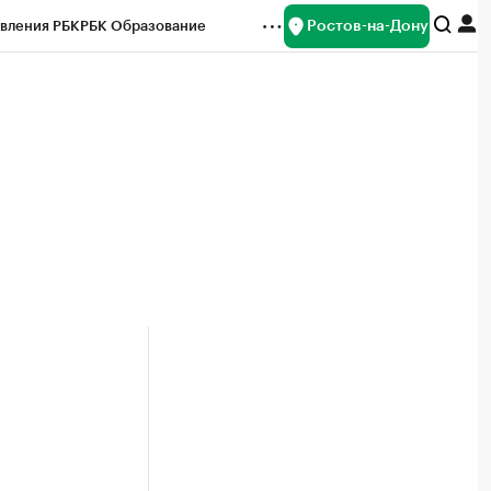
Ростов-на-Дону
вления РБК
РБК Образование
редитные рейтинги
Франшизы
Газета
ок наличной валюты