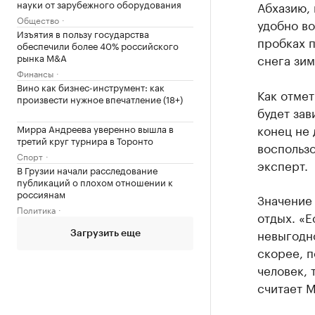
науки от зарубежного оборудования
Абхазию, 
Общество
удобно во
Изъятия в пользу государства
пробках п
обеспечили более 40% российского
рынка M&A
снега зим
Финансы
Вино как бизнес-инструмент: как
Как отмет
произвести нужное впечатление (18+)
будет зав
конец не 
Мирра Андреева уверенно вышла в
третий круг турнира в Торонто
воспользо
Спорт
эксперт.
В Грузии начали расследование
публикаций о плохом отношении к
россиянам
Значение 
Политика
отдых. «Е
невыгодно
Загрузить еще
скорее, п
человек, 
считает М