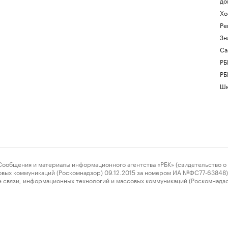
до
Хо
Ре
Зн
Са
РБ
РБ
Шк
ения и материалы информационного агентства «РБК» (свидетельство о 
овых коммуникаций (Роскомнадзор) 09.12.2015 за номером ИА №ФС77-63848) 
 связи, информационных технологий и массовых коммуникаций (Роскомнадз