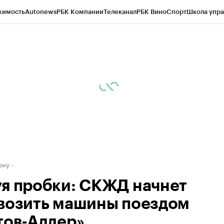
жимость
Autonews
РБК Компании
Телеканал
РБК Вино
Спорт
Школа упра
д
Стиль
Крипто
РБК Бизнес-среда
Дискуссионный клуб
Исследования
К
рагентов
Политика
Экономика
Бизнес
Технологии и медиа
Финансы
Рын
ону
я пробки: СКЖД начнет
возить машины поездом
тов-Адлер»