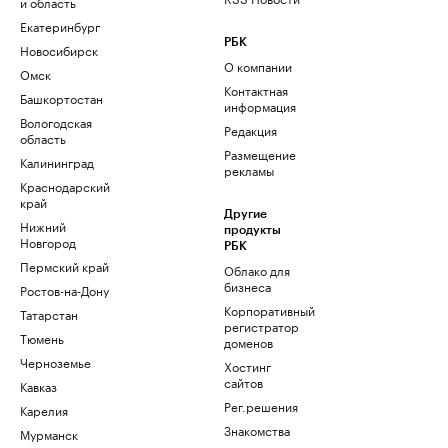
и область
Екатеринбург
РБК
Новосибирск
О компании
Омск
Контактная
Башкортостан
информация
Вологодская
Редакция
область
Размещение
Калининград
рекламы
Краснодарский
край
Другие
Нижний
продукты
Новгород
РБК
Пермский край
Облако для
бизнеса
Ростов-на-Дону
Корпоративный
Татарстан
регистратор
Тюмень
доменов
Черноземье
Хостинг
сайтов
Кавказ
Рег.решения
Карелия
Знакомства
Мурманск