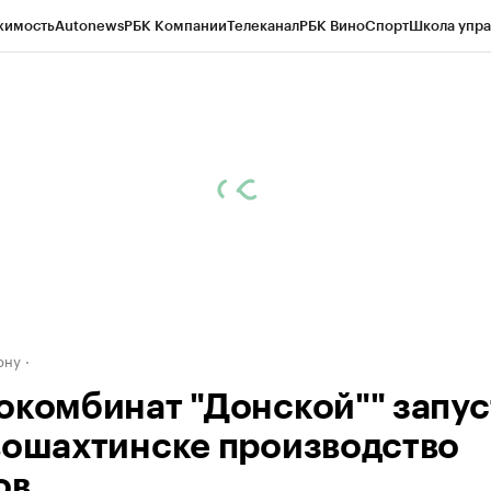
жимость
Autonews
РБК Компании
Телеканал
РБК Вино
Спорт
Школа упра
д
Стиль
Крипто
РБК Бизнес-среда
Дискуссионный клуб
Исследования
К
рагентов
Политика
Экономика
Бизнес
Технологии и медиа
Финансы
Рын
ону
окомбинат "Донской"" запус
вошахтинске производство
ов