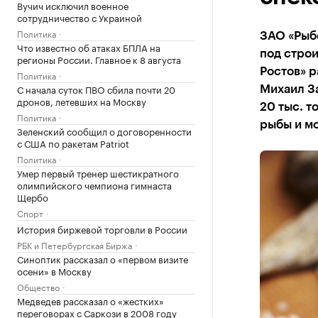
Вучич исключил военное
сотрудничество с Украиной
Политика
ЗАО «Рыб
Что известно об атаках БПЛА на
под строи
регионы России. Главное к 8 августа
Ростов» 
Политика
С начала суток ПВО сбила почти 20
Михаил З
дронов, летевших на Москву
20 тыс. т
Политика
рыбы и мо
Зеленский сообщил о договоренности
с США по ракетам Patriot
Политика
Умер первый тренер шестикратного
олимпийского чемпиона гимнаста
Щербо
Спорт
История биржевой торговли в России
РБК и Петербургская Биржа
Синоптик рассказал о «первом визите
осени» в Москву
Общество
Медведев рассказал о «жестких»
переговорах с Саркози в 2008 году