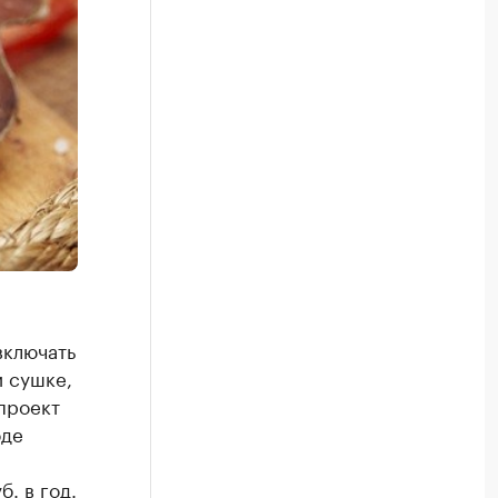
включать
и сушке,
проект
оде
. в год.