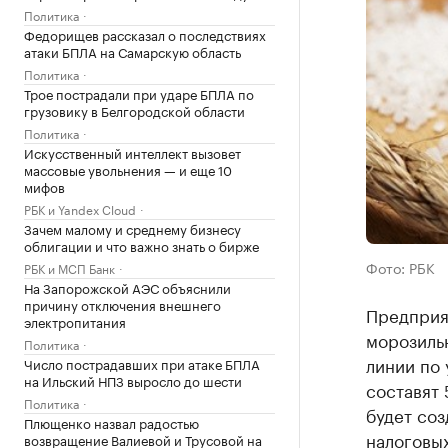
Политика
Федорищев рассказал о последствиях
атаки БПЛА на Самарскую область
Политика
Трое пострадали при ударе БПЛА по
грузовику в Белгородской области
Политика
Искусственный интеллект вызовет
массовые увольнения — и еще 10
мифов
РБК и Yandex Cloud
Зачем малому и среднему бизнесу
облигации и что важно знать о бирже
Фото: РБК
РБК и МСП Банк
На Запорожской АЭС объяснили
причину отключения внешнего
Предприя
электропитания
морозильн
Политика
линии по 
Число пострадавших при атаке БПЛА
на Ильский НПЗ выросло до шести
составят 
Политика
будет соз
Плющенко назвал радостью
налоговых
возвращение Валиевой и Трусовой на