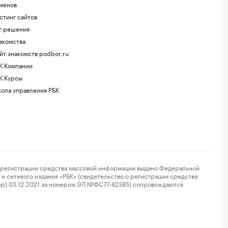
менов
стинг сайтов
г.решения
акомства
йт знакомств podbor.ru
К Компании
К Курсы
ола управления РБК
регистрации средства массовой информации выдано Федеральной
и сетевого издания «РБК» (свидетельство о регистрации средства
ор) 03.12.2021 за номером ЭЛ №ФС77-82385) сопровождаются