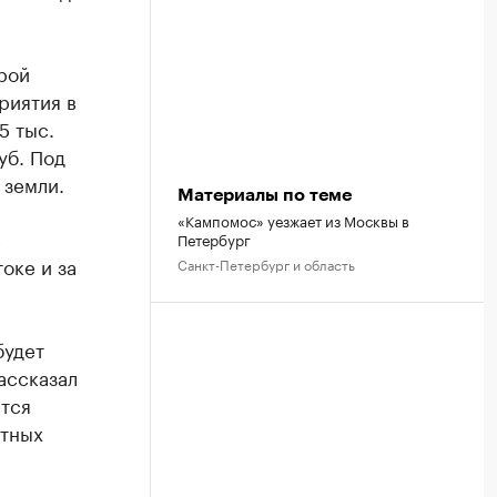
рой
риятия в
5 тыс.
уб. Под
 земли.
Материалы по теме
«Кампомос» уезжает из Москвы в
в
Петербург
оке и за
Санкт-Петербург и область
будет
ассказал
ется
стных