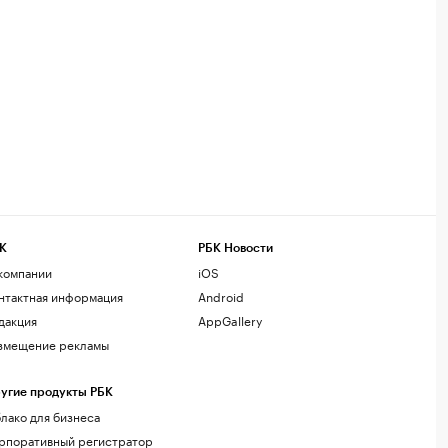
К
РБК Новости
компании
iOS
нтактная информация
Android
дакция
AppGallery
змещение рекламы
угие продукты РБК
лако для бизнеса
рпоративный регистратор