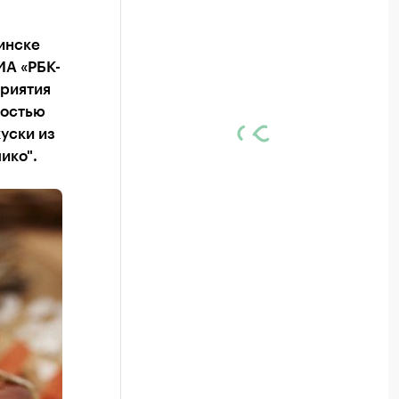
инске
ИА «РБК-
приятия
ностью
уски из
ико".