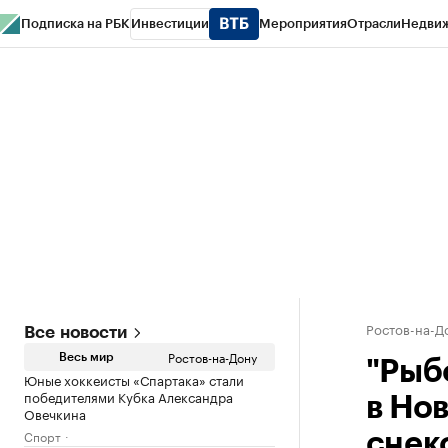
Подписка на РБК
Инвестиции
Мероприятия
Отрасли
Недви
РБК Курсы
РБК Life
Тренды
Визионеры
Национальные проекты
Горо
Спецпроекты СПб
Конференции СПб
Спецпроекты
Проверка конт
Ростов-на-Д
Все новости
Ростов-на-Дону
Весь мир
"Рыб
Юные хоккеисты «Спартака» стали
победителями Кубка Александра
в Но
Овечкина
Спорт
снек