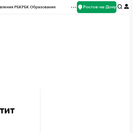
Ростов-на-Дону
вления РБК
РБК Образование
редитные рейтинги
Франшизы
Газета
ок наличной валюты
тит