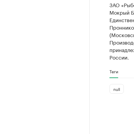
ЗАО «Рыб
Мокрый Ба
Единстве
Проннико
(Московск
Производ
принадлеж
России.
Теги
null