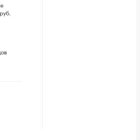
ке
руб.
дов