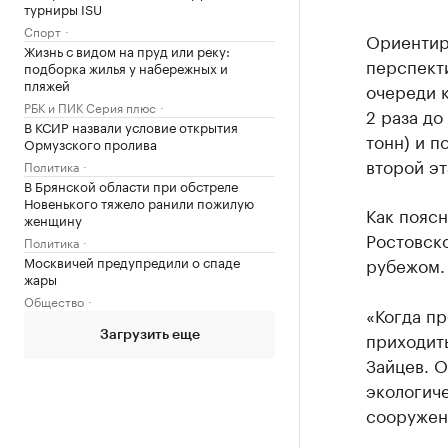
турниры ISU
Спорт
Ориентиро
Жизнь с видом на пруд или реку:
перспект
подборка жилья у набережных и
пляжей
очереди к
РБК и ПИК Серия плюс
2 раза до
В КСИР назвали условие открытия
тонн) и п
Ормузского пролива
второй эт
Политика
В Брянской области при обстреле
Новенького тяжело ранили пожилую
Как поясн
женщину
Ростовско
Политика
Москвичей предупредили о спаде
рубежом.
жары
Общество
«Когда пр
приходить
Загрузить еще
Зайцев. О
экологич
сооружен