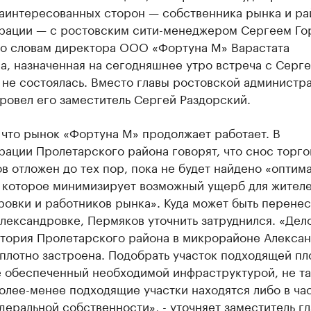
заинтересованных сторон — собственника рынка и р
рации — с ростовским сити-менеджером Сергеем Го
по словам директора ООО «Фортуна М» Варастата
а, назначенная на сегодняшнее утро встреча с Серг
 не состоялась. Вместо главы ростовской администр
ровел его заместитель Сергей Раздорский.
 что рынок «Фортуна М» продолжает работает. В
ации Пролетарского района говорят, что снос торг
в отложен до тех пор, пока не будет найдено «оптим
 которое минимизирует возможный ущерб для жител
овки и работников рынка». Куда может быть перене
лександровке, Пермяков уточнить затруднился. «Дело
итория Пролетарского района в микрорайоне Алекса
плотно застроена. Подобрать участок подходящей пл
е обеспеченный необходимой инфраструктурой, не та
олее-менее подходящие участки находятся либо в ча
деральной собственности», - уточняет заместитель г