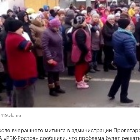
419.vk.me
осле вчерашнего митинга в администрации Пролетар
 «РБК-Ростов» сообщили, что проблема будет решать