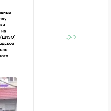
льный
нду
рки
 на
 (ДИЗО)
родской
осле
кого