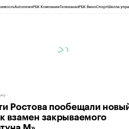
жимость
Autonews
РБК Компании
Телеканал
РБК Вино
Спорт
Школа упра
д
Стиль
Крипто
РБК Бизнес-среда
Дискуссионный клуб
Исследования
К
рагентов
Политика
Экономика
Бизнес
Технологии и медиа
Финансы
Рын
ону
ти Ростова пообещали новы
к взамен закрываемого
туна М»