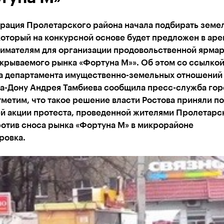
рация Пролетарского района начала подбирать земе
который на конкурсной основе будет предложен в аре
имателям для организации продовольственной ярма
крываемого рынка «Фортуна М»». Об этом со ссылкой
а департамента имущественно-земельных отношений
на-Дону Андрея Тамбиева сообщила пресс-служба го
метим, что такое решение власти Ростова приняли п
й акции протеста, проведенной жителями Пролетарс
ротив сноса рынка «Фортуна М» в микрорайоне
ровка.