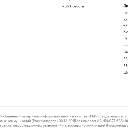
RSS Новости
Др
Об
Ко
до
Хо
Ре
Зн
Са
РБ
РБ
Шк
ения и материалы информационного агентства «РБК» (свидетельство о 
овых коммуникаций (Роскомнадзор) 09.12.2015 за номером ИА №ФС77-63848) 
 связи, информационных технологий и массовых коммуникаций (Роскомнадз