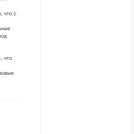
, что с
ьные
под
, что
зовые