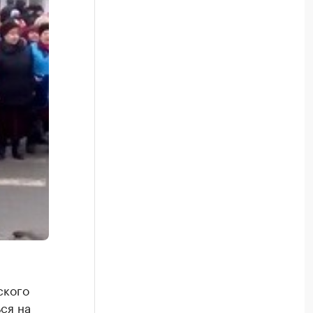
ского
ся на