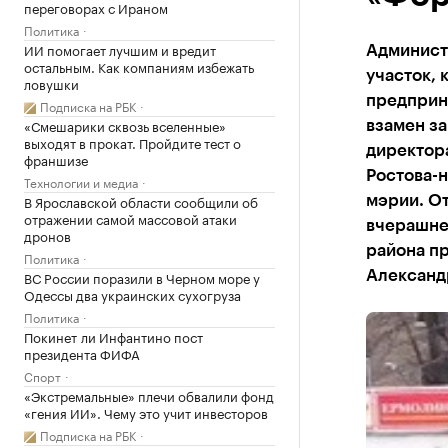
переговорах с Ираном
Политика
ИИ помогает лучшим и вредит
Админист
остальным. Как компаниям избежать
участок, 
ловушки
предприн
Подписка на РБК
«Смешарики сквозь вселенные»
взамен за
выходят в прокат. Пройдите тест о
директор
франшизе
Ростова-
Технологии и медиа
В Ярославской области сообщили об
мэрии. От
отражении самой массовой атаки
вчерашне
дронов
района п
Политика
ВС России поразили в Черном море у
Александ
Одессы два украинских сухогруза
Политика
Покинет ли Инфантино пост
президента ФИФА
Спорт
«Экстремальные» плечи обвалили фонд
«гения ИИ». Чему это учит инвесторов
Подписка на РБК