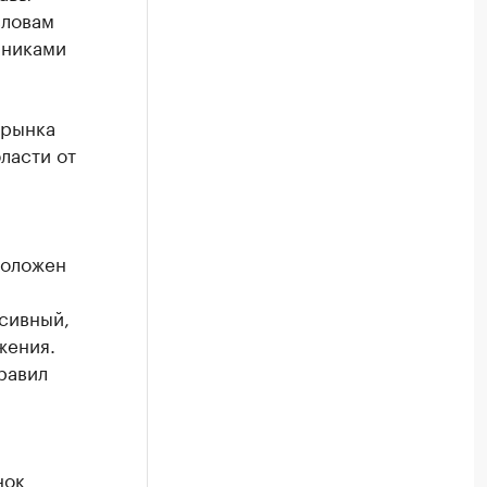
словам
нниками
 рынка
ласти от
положен
нсивный,
жения.
равил
нок