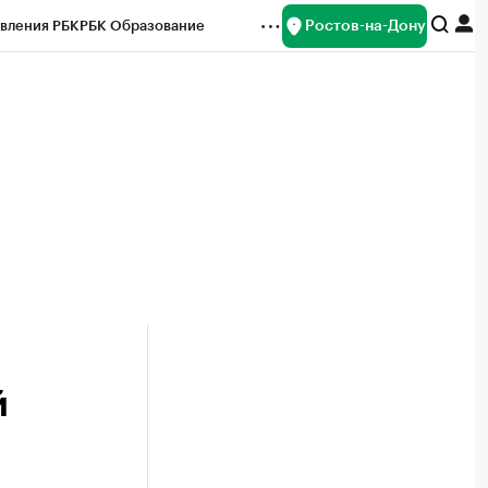
Ростов-на-Дону
вления РБК
РБК Образование
редитные рейтинги
Франшизы
Газета
ок наличной валюты
й