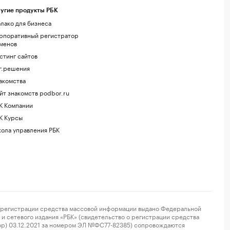
угие продукты РБК
лако для бизнеса
рпоративный регистратор
менов
стинг сайтов
г.решения
акомства
йт знакомств podbor.ru
К Компании
К Курсы
ола управления РБК
регистрации средства массовой информации выдано Федеральной
и сетевого издания «РБК» (свидетельство о регистрации средства
ор) 03.12.2021 за номером ЭЛ №ФС77-82385) сопровождаются