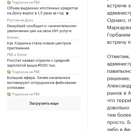
Подписка на РБК
встрече 
Объем выданных ипотечных кредитов
админист
на Дону вырос в 1,5 раза за год
Однако, 
Ростов-на-Дону
DeepSeek сообщил о «значительном»
Маркарян
увеличении цен на свои ИИ-услуги
Горбанем
Бизнес
встречу п
Как Ходынка стала новым центром
притяжения
РБК и Stone
Отметим,
Росстат назвал отрасли с средней
администр
зарплатой выше ₽500 тыс.
павильоно
Подписка на РБК
решение,
Большая афера. Зачем начальники
мотивируют сотрудников фейковыми
Александр
успехами
рынок в А
Подписка на РБК
что терр
Загрузить еще
довольно 
тем боле
просто. Б
либо в фе