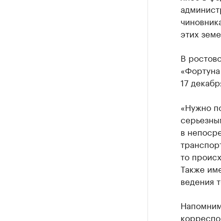
админист
чиновника
этих земе
В ростов
«Фортуна
17 декабр
«Нужно по
серьезны
в непоср
транспорт
то проис
Также име
ведения т
Напомним
корреспо