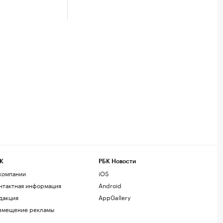
К
РБК Новости
компании
iOS
нтактная информация
Android
дакция
AppGallery
змещение рекламы