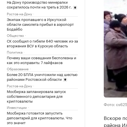
На Дону производство минералки
сократилось почти на треть в 2026 г.
Ростов-на-Дону
Экипаж пропавшего в Иркутской
области самолета прибыл в аэропорт
Бодайбо
Общество
СК сообщил о гибели 640 человек из-за
вторжения ВСУ в Курскую область
Политика
Почему ваши совещания бесполезны и
как это исправить: 7 лайфхаков
Образование
Более 20 БПЛА уничтожили над шестью
районами Ростовской области
Ростов-на-Дону
Мосбиржа запланировала запуск
собственного депозитария для
криптовалюты
Фото: cs625
Инвестиции
Мосбиржа готовится запустить
Вскоре п
депозитарий для криптовалюты. Что
это значит
района ИА