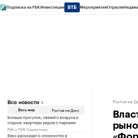
Подписка на РБК
Инвестиции
Мероприятия
Отрасли
Недви
РБК Курсы
РБК Life
Тренды
Визионеры
Национальные проекты
Горо
Спецпроекты СПб
Конференции СПб
Спецпроекты
Проверка конт
Ростов-на-Д
Все новости
Ростов-на-Дону
Весь мир
Влас
Больше прогулок, свежего воздуха и
отдыха: квартиры рядом с парками
рыно
РБК и ПИК Серия плюс
Вэнс рассказал о сложностях в
«Фор