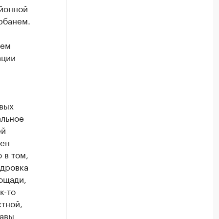
айонной
рбанем.
еем
ации
овых
альное
ей
сен
 в том,
ндровка
ощади,
к-то
стной,
лавы