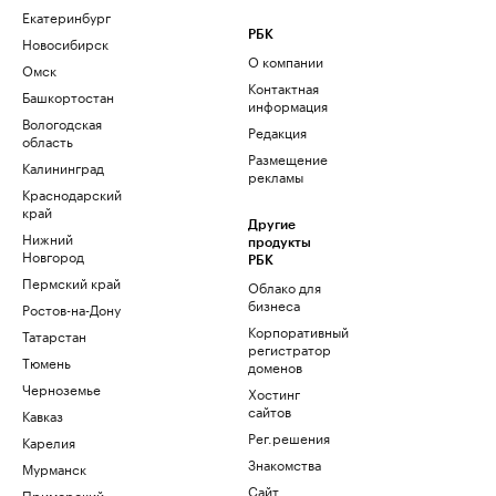
Екатеринбург
РБК
Новосибирск
О компании
Омск
Контактная
Башкортостан
информация
Вологодская
Редакция
область
Размещение
Калининград
рекламы
Краснодарский
край
Другие
Нижний
продукты
Новгород
РБК
Пермский край
Облако для
бизнеса
Ростов-на-Дону
Корпоративный
Татарстан
регистратор
Тюмень
доменов
Черноземье
Хостинг
сайтов
Кавказ
Рег.решения
Карелия
Знакомства
Мурманск
Сайт
Приморский