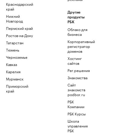
Краснодарский
край
Другие
Нижний
продукты
Новгород
РБК
Пермский край
Облако для
бизнеса
Ростов-на-Дону
Корпоративный
Татарстан
регистратор
Тюмень
доменов
Черноземье
Хостинг
сайтов
Кавказ
Рег.решения
Карелия
Знакомства
Мурманск
Сайт
Приморский
знакомств
край
podbor.ru
РБК
Компании
РБК Курсы
Школа
управления
РБК