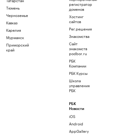
Татарстан
регистратор
Тюмень
доменов
Черноземье
Хостинг
сайтов
Кавказ
Рег.решения
Карелия
Знакомства
Мурманск
Сайт
Приморский
знакомств
край
podbor.ru
РБК
Компании
РБК Курсы
Школа
управления
РБК
РБК
Новости
iOS
Android
AppGallery