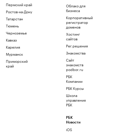
Пермский край
Облако для
бизнеса
Ростов-на-Дону
Корпоративный
Татарстан
регистратор
Тюмень
доменов
Черноземье
Хостинг
сайтов
Кавказ
Рег.решения
Карелия
Знакомства
Мурманск
Сайт
Приморский
знакомств
край
podbor.ru
РБК
Компании
РБК Курсы
Школа
управления
РБК
РБК
Новости
iOS