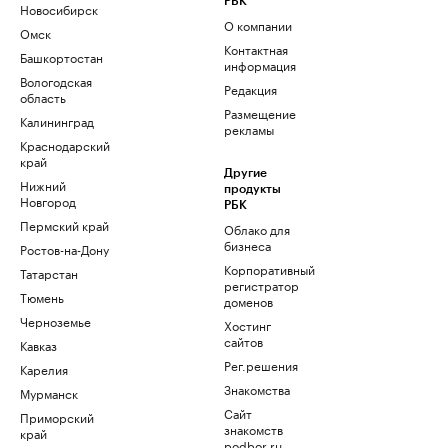
РБК
Новосибирск
О компании
Омск
Контактная
Башкортостан
информация
Вологодская
Редакция
область
Размещение
Калининград
рекламы
Краснодарский
край
Другие
Нижний
продукты
Новгород
РБК
Пермский край
Облако для
бизнеса
Ростов-на-Дону
Корпоративный
Татарстан
регистратор
Тюмень
доменов
Черноземье
Хостинг
сайтов
Кавказ
Рег.решения
Карелия
Знакомства
Мурманск
Сайт
Приморский
знакомств
край
podbor.ru