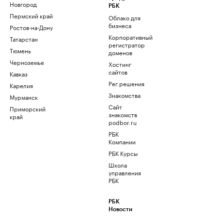
Новгород
РБК
Пермский край
Облако для
бизнеса
Ростов-на-Дону
Корпоративный
Татарстан
регистратор
Тюмень
доменов
Черноземье
Хостинг
сайтов
Кавказ
Рег.решения
Карелия
Знакомства
Мурманск
Сайт
Приморский
знакомств
край
podbor.ru
РБК
Компании
РБК Курсы
Школа
управления
РБК
РБК
Новости