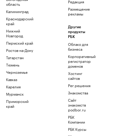
Редакция
область
Размещение
Калининград
рекламы
Краснодарский
край
Другие
Нижний
продукты
Новгород
РБК
Пермский край
Облако для
бизнеса
Ростов-на-Дону
Корпоративный
Татарстан
регистратор
Тюмень
доменов
Черноземье
Хостинг
сайтов
Кавказ
Рег.решения
Карелия
Знакомства
Мурманск
Сайт
Приморский
знакомств
край
podbor.ru
РБК
Компании
РБК Курсы