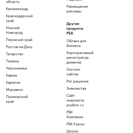
область
Размещение
Калининград
рекламы
Краснодарский
край
Другие
Нижний
продукты
Новгород
РБК
Пермский край
Облако для
бизнеса
Ростов-на-Дону
Корпоративный
Татарстан
регистратор
Тюмень
доменов
Черноземье
Хостинг
сайтов
Кавказ
Рег.решения
Карелия
Знакомства
Мурманск
Сайт
Приморский
знакомств
край
podbor.ru
РБК
Компании
РБК Курсы
Школа