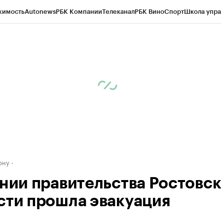
жимость
Autonews
РБК Компании
Телеканал
РБК Вино
Спорт
Школа упра
д
Стиль
Крипто
РБК Бизнес-среда
Дискуссионный клуб
Исследования
К
рагентов
Политика
Экономика
Бизнес
Технологии и медиа
Финансы
Рын
ону
ании правительства Ростовс
сти прошла эвакуация