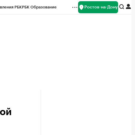
Ростов-на-Дону
вления РБК
РБК Образование
редитные рейтинги
Франшизы
Газета
ок наличной валюты
кой