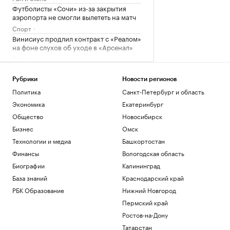
Футболисты «Сочи» из-за закрытия
аэропорта не смогли вылететь на матч
Спорт
Винисиус продлил контракт с «Реалом»
на фоне слухов об уходе в «Арсенал»
Спорт
Российский прыгун в воду взял второе
золото на чемпионате Европы
Рубрики
Новости регионов
Спорт
Политика
Санкт-Петербург и область
«Аэрофлот» предупредил об
Экономика
Екатеринбург
изменении расписания в Сочи и
Геленджике
Общество
Новосибирск
Политика
Бизнес
Омск
Технологии и медиа
Башкортостан
Загрузить еще
Финансы
Вологодская область
Биографии
Калининград
База знаний
Краснодарский край
РБК Образование
Нижний Новгород
Пермский край
Ростов-на-Дону
Татарстан