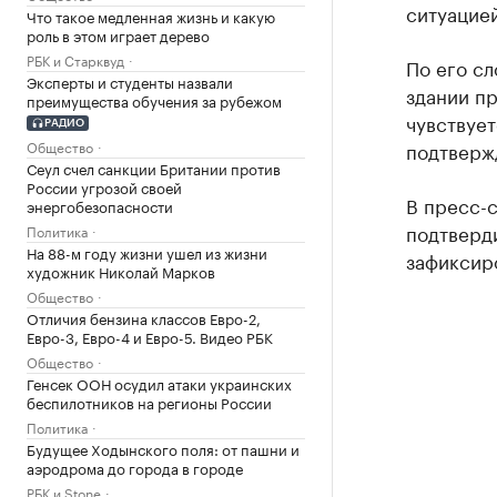
ситуацией
Что такое медленная жизнь и какую
роль в этом играет дерево
РБК и Старквуд
По его сл
Эксперты и студенты назвали
здании пр
преимущества обучения за рубежом
чувствует
РАДИО
Общество
подтверж
Сеул счел санкции Британии против
России угрозой своей
В пресс-
энергобезопасности
подтверди
Политика
На 88-м году жизни ушел из жизни
зафиксир
художник Николай Марков
Общество
Отличия бензина классов Евро-2,
Евро-3, Евро-4 и Евро-5. Видео РБК
Общество
Генсек ООН осудил атаки украинских
беспилотников на регионы России
Политика
Будущее Ходынского поля: от пашни и
аэродрома до города в городе
РБК и Stone