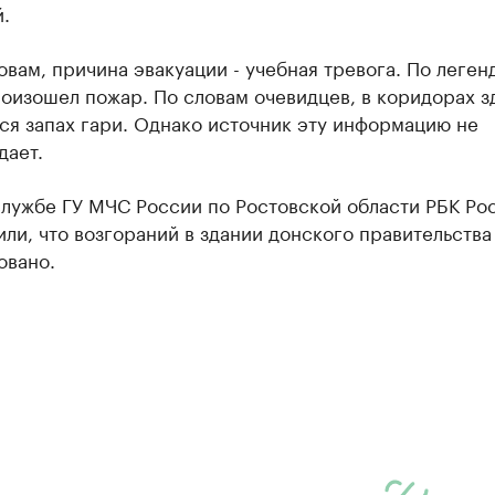
.
овам, причина эвакуации - учебная тревога. По легенд
оизошел пожар. По словам очевидцев, в коридорах з
ся запах гари. Однако источник эту информацию не
дает.
службе ГУ МЧС России по Ростовской области РБК Ро
ли, что возгораний в здании донского правительства
овано.