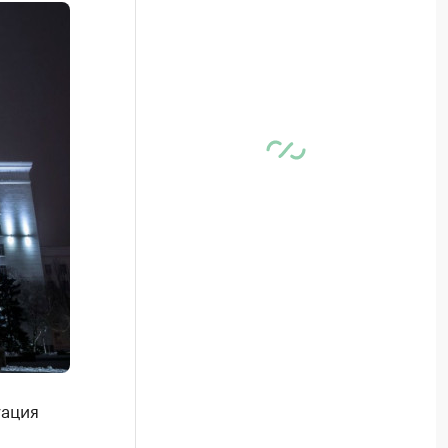
уация
й