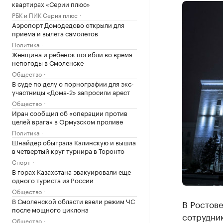
квартирах «Серии плюс»
РБК и ПИК Серия плюс
Аэропорт Домодедово открыли для
приема и вылета самолетов
Политика
Женщина и ребенок погибли во время
непогоды в Смоленске
Общество
В суде по делу о порнографии для экс-
участницы «Дома-2» запросили арест
Общество
Иран сообщил об «операции против
целей врага» в Ормузском проливе
Политика
Шнайдер обыграла Калинскую и вышла
в четвертый круг турнира в Торонто
Спорт
В горах Казахстана эвакуировали еще
одного туриста из России
Общество
В Смоленской области ввели режим ЧС
В Ростове
после мощного циклона
сотрудник
Общество