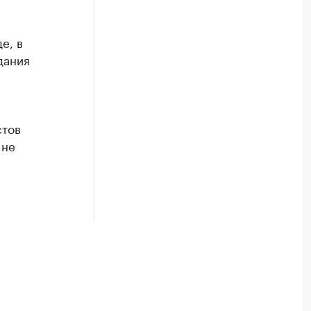
е, в
дания
стов
 не