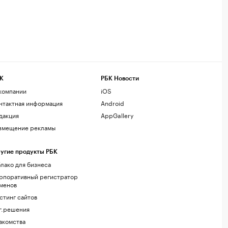
К
РБК Новости
компании
iOS
нтактная информация
Android
дакция
AppGallery
змещение рекламы
угие продукты РБК
лако для бизнеса
рпоративный регистратор
менов
стинг сайтов
г.решения
акомства