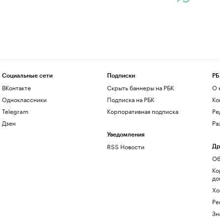
Социальные сети
Подписки
РБ
ВКонтакте
Скрыть баннеры на РБК
О 
Одноклассники
Подписка на РБК
Ко
Telegram
Корпоративная подписка
Ре
Дзен
Ра
Уведомления
RSS Новости
Др
Об
Ко
до
Хо
Ре
Зн