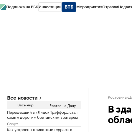
Подписка на РБК
Инвестиции
Мероприятия
Отрасли
Недви
РБК Курсы
РБК Life
Тренды
Визионеры
Национальные проекты
Горо
Спецпроекты СПб
Конференции СПб
Спецпроекты
Проверка конт
Ростов-на-Д
Все новости
Ростов-на-Дону
Весь мир
В зд
Перешедший в «Лидс» Траффорд стал
самым дорогим британским вратарем
обла
Спорт
Как устроены приватные террасы в