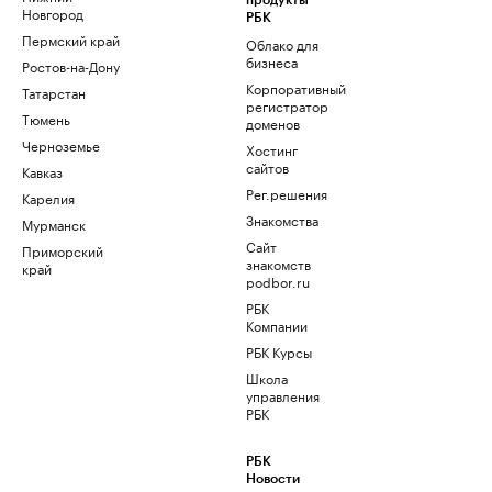
продукты
Новгород
РБК
Пермский край
Облако для
бизнеса
Ростов-на-Дону
Корпоративный
Татарстан
регистратор
Тюмень
доменов
Черноземье
Хостинг
сайтов
Кавказ
Рег.решения
Карелия
Знакомства
Мурманск
Сайт
Приморский
знакомств
край
podbor.ru
РБК
Компании
РБК Курсы
Школа
управления
РБК
РБК
Новости