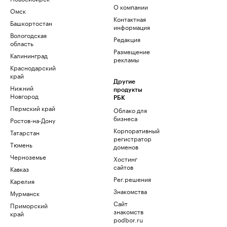
О компании
Омск
Контактная
Башкортостан
информация
Вологодская
Редакция
область
Размещение
Калининград
рекламы
Краснодарский
край
Другие
Нижний
продукты
Новгород
РБК
Пермский край
Облако для
бизнеса
Ростов-на-Дону
Корпоративный
Татарстан
регистратор
Тюмень
доменов
Черноземье
Хостинг
сайтов
Кавказ
Рег.решения
Карелия
Знакомства
Мурманск
Сайт
Приморский
знакомств
край
podbor.ru