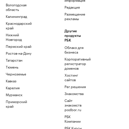
Вологодская
Редакция
область
Размещение
Калининград
рекламы
Краснодарский
край
Другие
Нижний
продукты
Новгород
РБК
Пермский край
Облако для
бизнеса
Ростов-на-Дону
Корпоративный
Татарстан
регистратор
Тюмень
доменов
Черноземье
Хостинг
сайтов
Кавказ
Рег.решения
Карелия
Знакомства
Мурманск
Сайт
Приморский
знакомств
край
podbor.ru
РБК
Компании
РБК Курсы