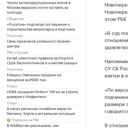
Число антикоррупционных исков в
Новочерк
Москве выросло почти на треть за
Новочерка
полгода
этом РБК 
Общество
«Росатом» подписал соглашение о
строительстве ветропарка в Киргизии
«В суд по
Политика
отношении
Семь признаков успешного бизнес-
центра
удовлетво
РБК и Upside
Китай ужесточил правила экспорта в
Напомним,
США беспилотников и комплектующих
СУ СК Рос
Политика
взятки в 
Клюшку Овечкина продали на
аукционе за ₽940 тыс.
Спорт
«По верси
УЕФА сохранил бойкот ЧМ из-за утраты
подчиненн
доверия к Инфантино
Спорт
размере з
В каких регионах ослабили меры по
говоритс
бензину. Карта и актуальная ситуация
Подписка на РБК
В отношен
В Wildberries рассказали, как