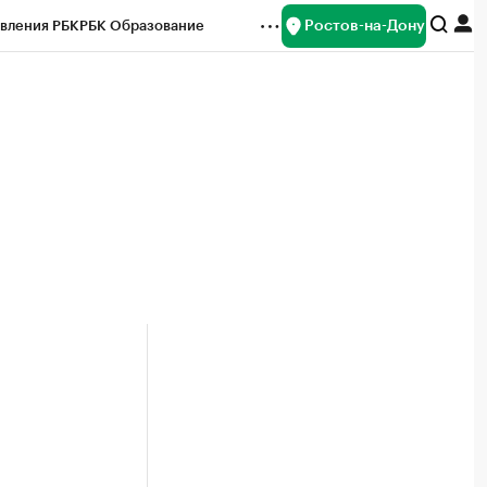
Ростов-на-Дону
вления РБК
РБК Образование
редитные рейтинги
Франшизы
Газета
ок наличной валюты