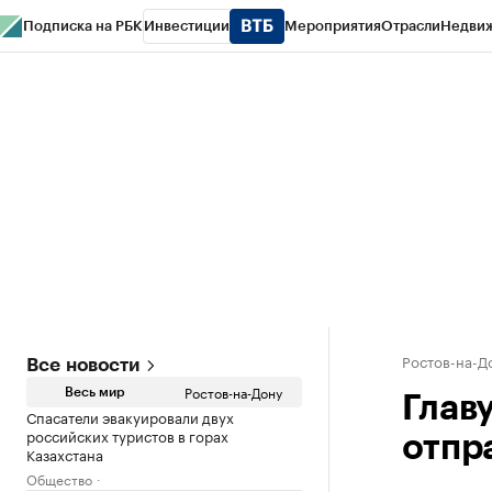
Подписка на РБК
Инвестиции
Мероприятия
Отрасли
Недви
РБК Курсы
РБК Life
Тренды
Визионеры
Национальные проекты
Горо
Спецпроекты СПб
Конференции СПб
Спецпроекты
Проверка конт
Ростов-на-Д
Все новости
Ростов-на-Дону
Весь мир
Глав
Спасатели эвакуировали двух
российских туристов в горах
отпр
Казахстана
Общество