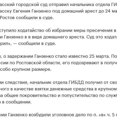
асский городской суд отправил начальника отдела Г
сску Евгения Ганзенко под домашний арест до 24 ма
Ростов сообщили в суде.
ступило ходатайство об избрании меры пресечения в
 Ганзенко в в виде домашнего ареста. Суд это ходат
рил», — сообщили в суде.
 о задержании Ганзенко стало известно 25 марта. П
сии по Ростовской области, его подозревают в полу
особо крупном размере.
и следствия, начальник отдела ГИБДД получил от св
ого в качестве взятки денежные средства в крупном
а общее покровительство и попустительство по служ
я в сообщении.
ии Ганзенко возбудили уголовное дело по п. «в» ч. 5 