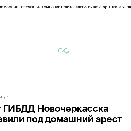
жимость
Autonews
РБК Компании
Телеканал
РБК Вино
Спорт
Школа упра
д
Стиль
Крипто
РБК Бизнес-среда
Дискуссионный клуб
Исследования
К
рагентов
Политика
Экономика
Бизнес
Технологии и медиа
Финансы
Рын
ону
у ГИБДД Новочеркасска
авили под домашний арест