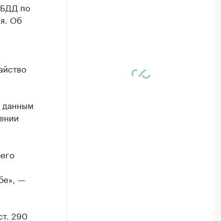
ИБДД по
я. Об
айство
о данным
чении
оего
бе», —
ст. 290