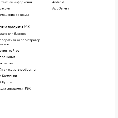
нтактная информация
Android
дакция
AppGallery
змещение рекламы
угие продукты РБК
лако для бизнеса
рпоративный регистратор
менов
стинг сайтов
г.решения
акомства
йт знакомств podbor.ru
К Компании
К Курсы
ола управления РБК