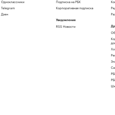
Одноклассники
Подписка на РБК
Ко
Telegram
Корпоративная подписка
Ре
Дзен
Ра
Уведомления
RSS Новости
Др
Об
Ко
до
Хо
Ре
Зн
Са
РБ
РБ
Шк