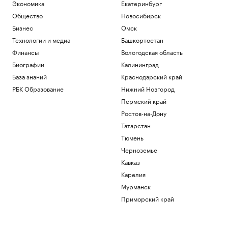
Экономика
Екатеринбург
отношении ростовского банка «Центр-
инвест»
Общество
Новосибирск
Ростов-на-Дону
Бизнес
Омск
Аэропорт Жуковский закрыли для
Технологии и медиа
Башкортостан
полетов
Финансы
Вологодская область
Политика
Биографии
Калининград
Влюби в себя инвестора: истории
компаний, разместивших облигации
База знаний
Краснодарский край
РБК и МСП Банк
РБК Образование
Нижний Новгород
Путин подписал указ о создании
Пермский край
кластера по огранке алмазов
Ростов-на-Дону
Политика
После ввода правил MiCA для крипты в
Татарстан
ЕС мошенники придумали новую схему
Тюмень
Крипто
Черноземье
Кавказ
Загрузить еще
Карелия
Мурманск
Приморский край