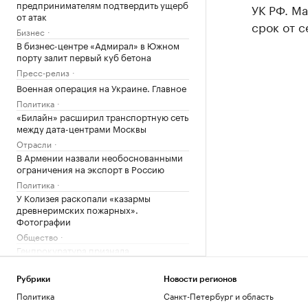
предпринимателям подтвердить ущерб
УК РФ. Ма
от атак
срок от с
Бизнес
В бизнес-центре «Адмирал» в Южном
порту залит первый куб бетона
Пресс-релиз
Военная операция на Украине. Главное
Политика
«Билайн» расширил транспортную сеть
между дата-центрами Москвы
Отрасли
В Армении назвали необоснованными
ограничения на экспорт в Россию
Политика
У Колизея раскопали «казармы
древнеримских пожарных».
Фотографии
Общество
Генпрокуратура признала
нежелательным фонд Human Rights
Foundation
Рубрики
Новости регионов
Политика
Политика
Санкт-Петербург и область
Великобритания ввела санкции в