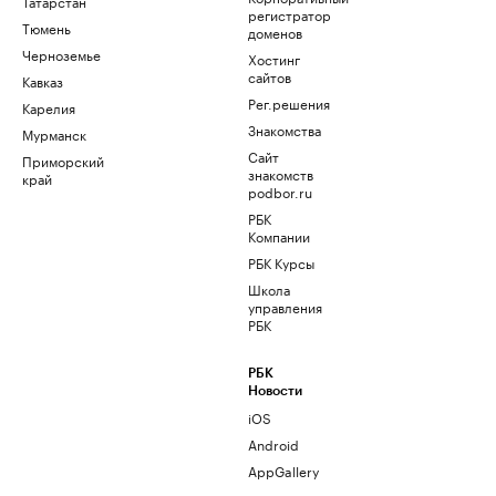
Татарстан
регистратор
Тюмень
доменов
Черноземье
Хостинг
сайтов
Кавказ
Рег.решения
Карелия
Знакомства
Мурманск
Сайт
Приморский
знакомств
край
podbor.ru
РБК
Компании
РБК Курсы
Школа
управления
РБК
РБК
Новости
iOS
Android
AppGallery