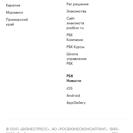
Рег.решения
Карелия
Знакомства
Мурманск
Сайт
Приморский
знакомств
край
podbor.ru
РБК
Компании
РБК Курсы
Школа
управления
РБК
РБК
Новости
iOS
Android
AppGallery
© ООО «БИЗНЕСПРЕСС», АО «РОСБИЗНЕСКОНСАЛТИНГ», 1995–