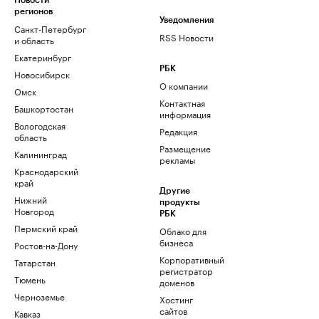
Новости
регионов
Уведомления
Санкт-Петербург
RSS Новости
и область
Екатеринбург
РБК
Новосибирск
О компании
Омск
Контактная
Башкортостан
информация
Вологодская
Редакция
область
Размещение
Калининград
рекламы
Краснодарский
край
Другие
Нижний
продукты
Новгород
РБК
Пермский край
Облако для
бизнеса
Ростов-на-Дону
Корпоративный
Татарстан
регистратор
Тюмень
доменов
Черноземье
Хостинг
сайтов
Кавказ