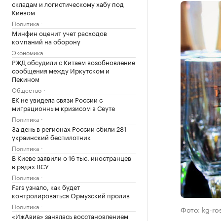
складам и логистическому хабу под
Киевом
Политика
Минфин оценит учет расходов
компаний на оборону
Экономика
РЖД обсудили с Китаем возобновление
сообщения между Иркутском и
Пекином
Общество
ЕК не увидела связи России с
миграционным кризисом в Сеуте
Политика
За день в регионах России сбили 281
украинский беспилотник
Политика
В Киеве заявили о 16 тыс. иностранцев
в рядах ВСУ
Политика
Fars узнало, как будет
контролироваться Ормузский пролив
Политика
Фото: kg-ros
«ИжАвиа» занялась восстановлением