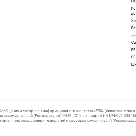
Об
Ко
до
Хо
Ре
Зн
Са
РБ
РБ
Шк
ения и материалы информационного агентства «РБК» (свидетельство о 
овых коммуникаций (Роскомнадзор) 09.12.2015 за номером ИА №ФС77-63848) 
 связи, информационных технологий и массовых коммуникаций (Роскомнадз