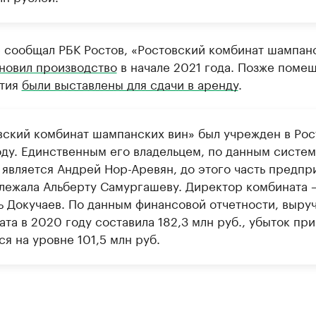
е сообщал РБК Ростов, «Ростовский комбинат шампан
новил производство
в начале 2021 года. Позже поме
тия
были выставлены для сдачи в аренду
.
вский комбинат шампанских вин» был учрежден в Рос
оду. Единственным его владельцем, по данным систе
 является Андрей Нор-Аревян, до этого часть предпр
лежала Альберту Самургашеву. Директор комбината 
ь Докучаев. По данным финансовой отчетности, выру
та в 2020 году составила 182,3 млн руб., убыток при
я на уровне 101,5 млн руб.