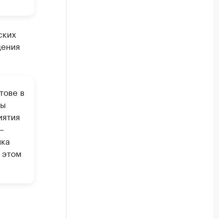
ских
щения
тове в
мы
иятия
—
чка
 этом