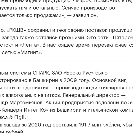
ускать там и остальные. Сейчас производство
ается только продажами», — заявил он.
го, «РКШВ» сохранил и географию поставок продукци
завода также остались прежними. Это сети «Пятероч
сток» и «Лента». В настоящее время перезаключаетс
 сетью «Магнит».
ным системы СПАРК, ЗАО «Боска-Рус» было
стрировано в Башкирии в 2009 году. Основной вид
ьности предприятия — производство дистиллированн
ых алкогольных напитков. Генеральный директор —
ндр Мартемьянов. Акции предприятия поделены по 
«Концерн Интел Ко» из Башкирии и итальянской комп
sca & Figli.
 завода за 2020 год составила 191,7 млн рублей, убы
лн рублей.