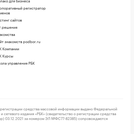
лако для бизнеса
рпоративный регистратор
менов
стинг сайтов
г.решения
акомства
йт знакомств podbor.ru
К Компании
К Курсы
ола управления РБК
регистрации средства массовой информации выдано Федеральной
и сетевого издания «РБК» (свидетельство о регистрации средства
ор) 03.12.2021 за номером ЭЛ №ФС77-82385) сопровождаются