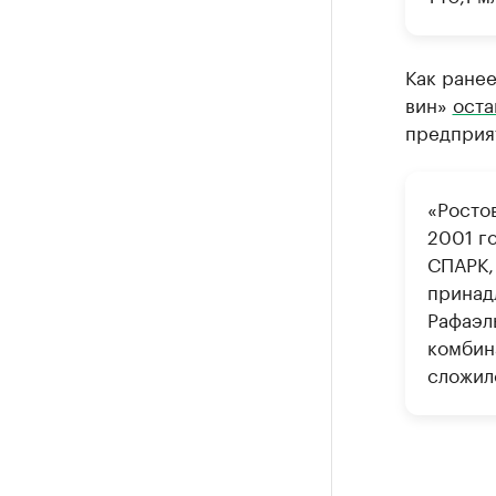
Как ране
вин»
оста
предприя
«Росто
2001 г
СПАРК,
принад
Рафаэл
комбина
сложилс