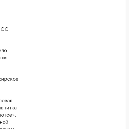
 ООО
ило
тия
кирское
ровал
напитка
лотое».
нной
удущем