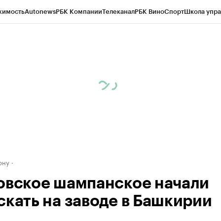
жимость
Autonews
РБК Компании
Телеканал
РБК Вино
Спорт
Школа упра
д
Стиль
Крипто
РБК Бизнес-среда
Дискуссионный клуб
Исследования
К
рагентов
Политика
Экономика
Бизнес
Технологии и медиа
Финансы
Рын
ону
овское шампанское начали
скать на заводе в Башкирии