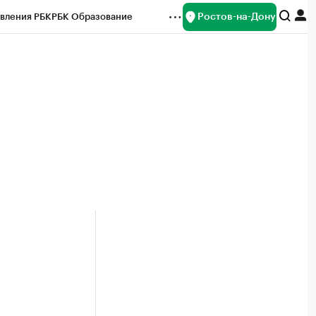
Ростов-на-Дону
вления РБК
РБК Образование
редитные рейтинги
Франшизы
Газета
ок наличной валюты