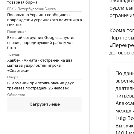
товарная биржа
будем вып
РБК и Петербургская Биржа
ограничив
Посольство Украины сообщило о
повреждении украинского памятника в
Польше
Кроме то
Политика
Партнеры 
Бывший сотрудник Google запустил
сервис, пародирующий работу чат-
«Перекре
бота
договор с
Тренды
Хавбек «Ахмата» отстранен на два
матча за удар локтем игрока
«Спартака»
По дан
Спорт
зареги
В Германии при столкновении двух
деятел
трамваев пострадали 25 человек
питьев
Общество
Алекса
Загрузить еще
между 
Luig Bo
Выручка
140,1 м