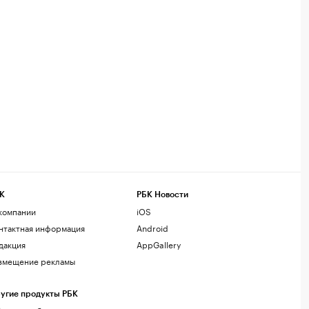
К
РБК Новости
компании
iOS
нтактная информация
Android
дакция
AppGallery
змещение рекламы
угие продукты РБК