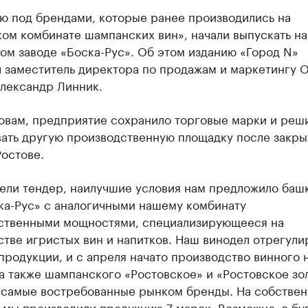
ю под брендами, которые ранее производились на
ом комбинате шампанских вин», начали выпускать на
ом заводе «Боска-Рус». Об этом изданию «Город N»
л заместитель директора по продажам и маркетингу
лександр Линник.
ловам, предприятие сохранило торговые марки и реш
вать другую производственную площадку после закры
Ростове.
ели тендер, наилучшие условия нам предложило баш
ка-Рус» с аналогичными нашему комбинату
ственными мощностями, специализирующееся на
тве игристых вин и напитков. Наш винодел отрегули
продукции, и с апреля начато производство винного 
 а также шампанского «Ростовское» и «Ростовское зо
 самые востребованные рынком бренды. На собстве
 мы производили продукцию 7 марок. Возможно, в б