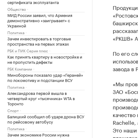
сертификата эксплуатанта
Продукци
Общество
«Ростовск
МИД России заявил, что Армения
демонстративно «заигрывает» с
башкирск
Украиной
рассказа
Политика
«РКШВ» А
Зачем инвестировать в торговые
пространства на первых этажах
РБК и ПИК Серия плюс
По его с
Как принять квартиру в новостройке и
использо
не пропустить дефекты
завода в 
РБК Компании
Минобороны показало удар «Гераней»
по локомотиву и подстанции ВСУ
«Мы пров
Политика
ЗАО «Бос
Александрова первой вышла в
четвертый круг «тысячника» WTA в
производ
Торонто
производс
Спорт
качество 
Балицкий сообщил об ударе дрона ВСУ
Rachelle,
по рейсовому автобусу
Политика
Это наши
Зачем экономике России нужна
площадке