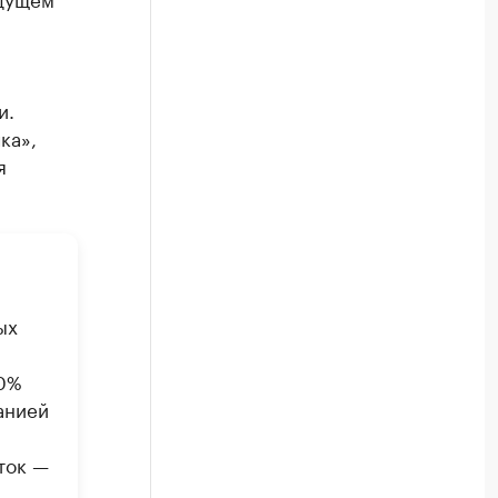
и.
ка»,
я
ых
50%
анией
ток —