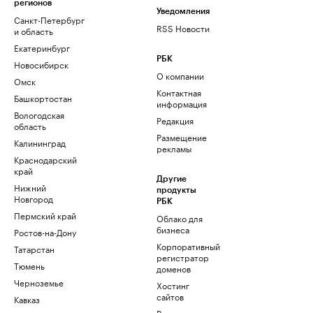
регионов
Уведомления
Санкт-Петербург
RSS Новости
и область
Екатеринбург
РБК
Новосибирск
О компании
Омск
Контактная
Башкортостан
информация
Вологодская
Редакция
область
Размещение
Калининград
рекламы
Краснодарский
край
Другие
Нижний
продукты
Новгород
РБК
Пермский край
Облако для
бизнеса
Ростов-на-Дону
Корпоративный
Татарстан
регистратор
Тюмень
доменов
Черноземье
Хостинг
сайтов
Кавказ
Рег.решения