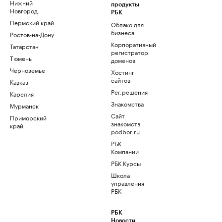
Нижний
продукты
Новгород
РБК
Пермский край
Облако для
бизнеса
Ростов-на-Дону
Корпоративный
Татарстан
регистратор
Тюмень
доменов
Черноземье
Хостинг
сайтов
Кавказ
Рег.решения
Карелия
Знакомства
Мурманск
Сайт
Приморский
знакомств
край
podbor.ru
РБК
Компании
РБК Курсы
Школа
управления
РБК
РБК
Новости