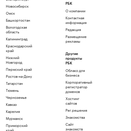
РБК
Новосибирск
О компании
Омск
Контактная
Башкортостан
информация
Вологодская
Редакция
область
Размещение
Калининград
рекламы
Краснодарский
край
Другие
Нижний
продукты
Новгород
РБК
Пермский край
Облако для
бизнеса
Ростов-на-Дону
Корпоративный
Татарстан
регистратор
Тюмень
доменов
Черноземье
Хостинг
сайтов
Кавказ
Рег.решения
Карелия
Знакомства
Мурманск
Сайт
Приморский
знакомств
край