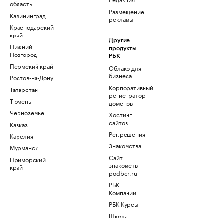
область
Размещение
Калининград
рекламы
Краснодарский
край
Другие
Нижний
продукты
Новгород
РБК
Пермский край
Облако для
бизнеса
Ростов-на-Дону
Корпоративный
Татарстан
регистратор
Тюмень
доменов
Черноземье
Хостинг
сайтов
Кавказ
Рег.решения
Карелия
Знакомства
Мурманск
Сайт
Приморский
знакомств
край
podbor.ru
РБК
Компании
РБК Курсы
Школа