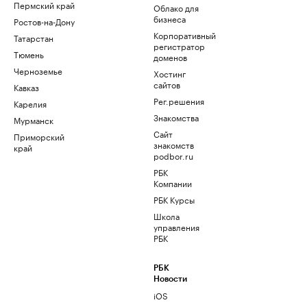
Пермский край
Облако для
бизнеса
Ростов-на-Дону
Корпоративный
Татарстан
регистратор
Тюмень
доменов
Черноземье
Хостинг
сайтов
Кавказ
Рег.решения
Карелия
Знакомства
Мурманск
Сайт
Приморский
знакомств
край
podbor.ru
РБК
Компании
РБК Курсы
Школа
управления
РБК
РБК
Новости
iOS