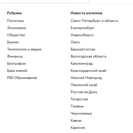
демонстративно «заигрывает» с
Украиной
Политика
Рубрики
Новости регионов
Зачем инвестировать в торговые
Политика
Санкт-Петербург и область
пространства на первых этажах
Экономика
Екатеринбург
РБК и ПИК Серия плюс
Общество
Новосибирск
Как принять квартиру в новостройке и
не пропустить дефекты
Бизнес
Омск
РБК Компании
Технологии и медиа
Башкортостан
Минобороны показало удар «Гераней»
Финансы
Вологодская область
по локомотиву и подстанции ВСУ
Биографии
Калининград
Политика
База знаний
Краснодарский край
Александрова первой вышла в
четвертый круг «тысячника» WTA в
РБК Образование
Нижний Новгород
Торонто
Пермский край
Спорт
Ростов-на-Дону
Татарстан
Загрузить еще
Тюмень
Черноземье
Кавказ
Карелия