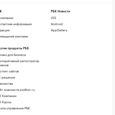
К
РБК Новости
компании
iOS
нтактная информация
Android
дакция
AppGallery
змещение рекламы
угие продукты РБК
лако для бизнеса
рпоративный регистратор
менов
стинг сайтов
г.решения
акомства
йт знакомств podbor.ru
К Компании
К Курсы
ола управления РБК