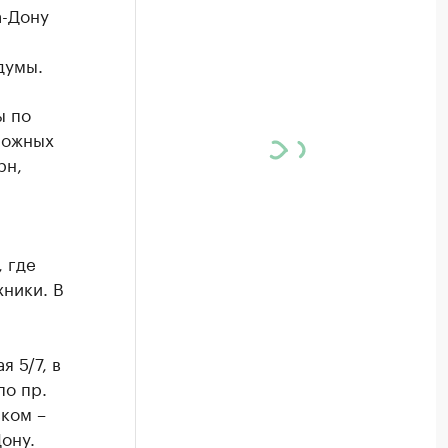
а-Дону
думы.
ы по
рожных
рн,
 где
ники. В
 5/7, в
по пр.
ском –
ону.