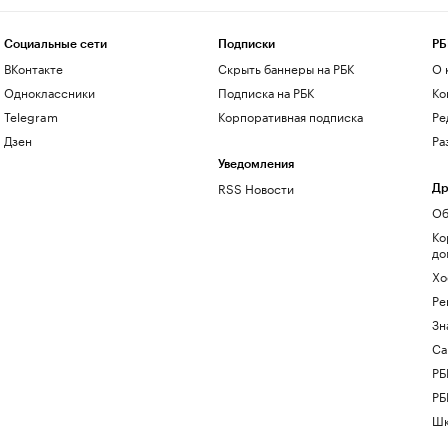
Социальные сети
Подписки
РБ
ВКонтакте
Скрыть баннеры на РБК
О 
Одноклассники
Подписка на РБК
Ко
Telegram
Корпоративная подписка
Ре
Дзен
Ра
Уведомления
RSS Новости
Др
Об
Ко
до
Хо
Ре
Зн
Са
РБ
РБ
Шк