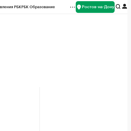
Ростов-на-Дону
вления РБК
РБК Образование
редитные рейтинги
Франшизы
Газета
ок наличной валюты