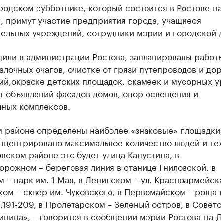
родском субботнике, который состоится в Ростове-н
, примут участие предприятия города, учащиеся
тельных учреждений, сотрудники мэрии и городской 
щили в администрации Ростова, запланированы работ
алочных очагов, очистке от грязи путепроводов и до
ий,окраске детских площадок, скамеек и мусорных у
т объявлений фасадов домов, опор освещения и
чных комплексов.
м районе определены наиболее «знаковые» площадки,
нцентрировано максимальное количество людей и тех
ском районе это будет улица Капустина, в
рожном – береговая линия в станице Гниловской, в
 – парк им. 1 Мая, в Ленинском – ул. Красноармейская
ом – сквер им. Чуковского, в Первомайском – роща 
191-209, в Пролетарском – Зеленый остров, в Совет
инина», – говорится в сообщении мэрии Ростова-на-Д