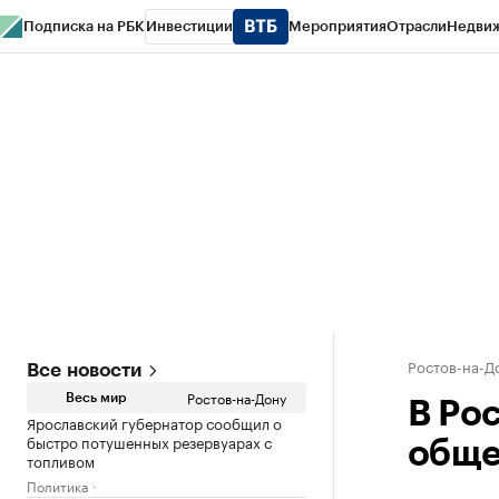
Подписка на РБК
Инвестиции
Мероприятия
Отрасли
Недви
РБК Курсы
РБК Life
Тренды
Визионеры
Национальные проекты
Горо
Спецпроекты СПб
Конференции СПб
Спецпроекты
Проверка конт
Ростов-на-Д
Все новости
Ростов-на-Дону
Весь мир
В Ро
Ярославский губернатор сообщил о
быстро потушенных резервуарах с
обще
топливом
Политика