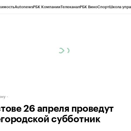
жимость
Autonews
РБК Компании
Телеканал
РБК Вино
Спорт
Школа упра
д
Стиль
Крипто
РБК Бизнес-среда
Дискуссионный клуб
Исследования
К
рагентов
Политика
Экономика
Бизнес
Технологии и медиа
Финансы
Рын
ону
стове 26 апреля проведут
городской субботник