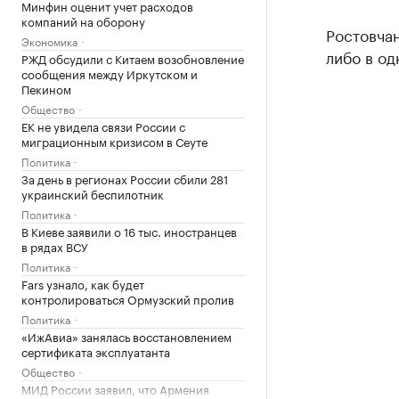
Минфин оценит учет расходов
компаний на оборону
Ростовчан
Экономика
либо в од
РЖД обсудили с Китаем возобновление
сообщения между Иркутском и
Пекином
Общество
ЕК не увидела связи России с
миграционным кризисом в Сеуте
Политика
За день в регионах России сбили 281
украинский беспилотник
Политика
В Киеве заявили о 16 тыс. иностранцев
в рядах ВСУ
Политика
Fars узнало, как будет
контролироваться Ормузский пролив
Политика
«ИжАвиа» занялась восстановлением
сертификата эксплуатанта
Общество
МИД России заявил, что Армения