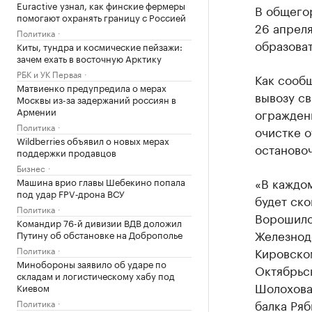
Euractive узнал, как финские фермеры
В общего
помогают охранять границу с Россией
26 апреля
Политика
образова
Киты, тундра и космические пейзажи:
зачем ехать в восточную Арктику
РБК и УК Первая
Как сооб
Матвиенко предупредила о мерах
вывозу св
Москвы из-за задержаний россиян в
Армении
огражден
Политика
очистке о
Wildberries объявил о новых мерах
останово
поддержки продавцов
Бизнес
«В каждо
Машина врио главы Шебекино попала
под удар FPV‑дрона ВСУ
будет ско
Политика
Ворошилов
Командир 76-й дивизии ВДВ доложил
Железнодо
Путину об обстановке на Доброполье
Политика
Кировском
Минобороны заявило об ударе по
Октябрьск
складам и логистическому хабу под
Шолохова,
Киевом
балка Ряб
Политика