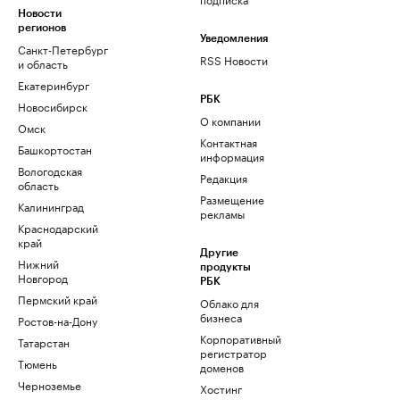
Новости
регионов
Уведомления
Санкт-Петербург
RSS Новости
и область
Екатеринбург
РБК
Новосибирск
О компании
Омск
Контактная
Башкортостан
информация
Вологодская
Редакция
область
Размещение
Калининград
рекламы
Краснодарский
край
Другие
Нижний
продукты
Новгород
РБК
Пермский край
Облако для
бизнеса
Ростов-на-Дону
Корпоративный
Татарстан
регистратор
Тюмень
доменов
Черноземье
Хостинг