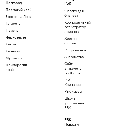
Новгород
РБК
Пермский край
Облако для
бизнеса
Ростов-на-Дону
Корпоративный
Татарстан
регистратор
Тюмень
доменов
Черноземье
Хостинг
сайтов
Кавказ
Рег.решения
Карелия
Знакомства
Мурманск
Сайт
Приморский
знакомств
край
podbor.ru
РБК
Компании
РБК Курсы
Школа
управления
РБК
РБК
Новости