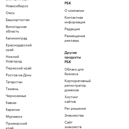
РБК
Новосибирск
О компании
Омск
Контактная
Башкортостан
информация
Вологодская
Редакция
область
Размещение
Калининград
рекламы
Краснодарский
край
Другие
Нижний
продукты
Новгород
РБК
Пермский край
Облако для
бизнеса
Ростов-на-Дону
Корпоративный
Татарстан
регистратор
Тюмень
доменов
Черноземье
Хостинг
сайтов
Кавказ
Рег.решения
Карелия
Знакомства
Мурманск
Сайт
Приморский
знакомств
край