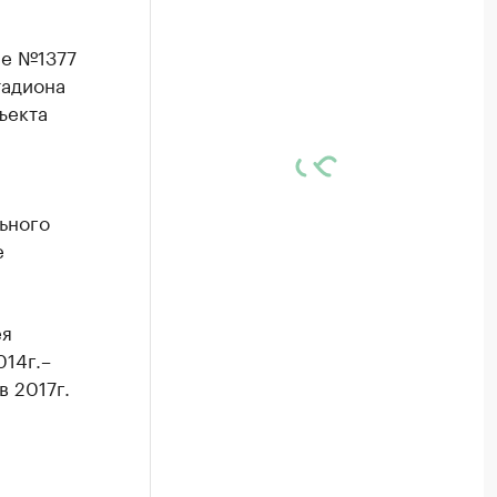
ие №1377
тадиона
ъекта
ьного
е
ея
14г.–
в 2017г.
» –