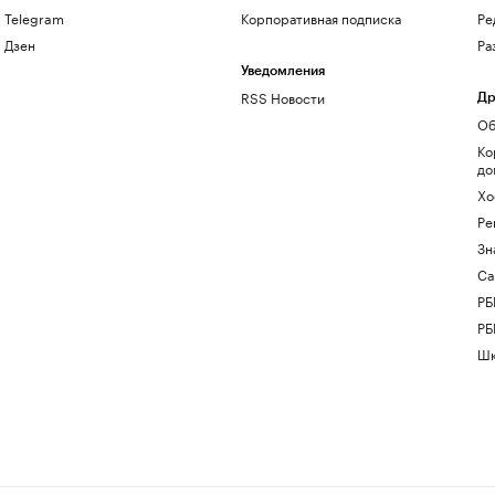
Telegram
Корпоративная подписка
Ре
Дзен
Ра
Уведомления
RSS Новости
Др
Об
Ко
до
Хо
Ре
Зн
Са
РБ
РБ
Шк