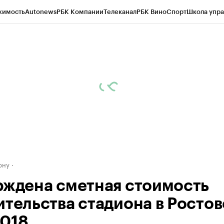
жимость
Autonews
РБК Компании
Телеканал
РБК Вино
Спорт
Школа упра
д
Стиль
Крипто
РБК Бизнес-среда
Дискуссионный клуб
Исследования
К
рагентов
Политика
Экономика
Бизнес
Технологии и медиа
Финансы
Рын
ону
рждена сметная стоимость
ительства стадиона в Ростов
018