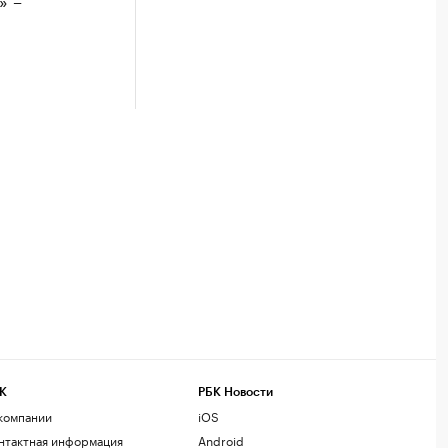
К
РБК Новости
компании
iOS
нтактная информация
Android