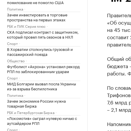
помилование не помогло США
Политика
Правител
Зачем инвестировать в торговые
пространства на первых этажах
«Об осущ
РБК и ПИК Серия плюс
на 45 тыс
СКА подписал контракт с защитником,
составит 
который провел пять сезонов в НХЛ
правитель
Спорт
В Хорватии столкнулись грузовой и
пассажирский поезда
Общий об
Общество
бюджета –
Футболист «Акрона» установил рекорд
РПЛ по заблокированным ударам
работы. Ф
Спорт
МИД Болгарии вызвал посла Украины
По слова
из-за взрыва беспилотника
Трифонова
Политика
Зачем экономике России нужна
7,6 млрд р
товарная биржа
– 2,1 млрд
РБК и Петербургская Биржа
«Локомотив» сыграл нулевую ничью с
Напомним
аутсайдером РПЛ
Спорт
заказчик