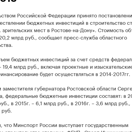
ьством Российской Федерации принято постановлен
ествлении бюджетных инвестиций в строительство с
. зрительских мест в Ростове-на-Дону». Стоимость об
20,2 млрд руб., сообщает пресс-служба областного
ства.
ъем бюджетных инвестиций за счет средств федерал
 19,4 млрд руб., включая проектные и изыскательски
инансирование будет осуществляться в 2014-2017гг.
м заместителя губернатора Ростовской области Серг
, федеральные бюджетные инвестиции составят: в 20
уб., в 2015г. – 6,1 млрд руб., в 2016г. – 3,6 млрд руб., 
 руб.
, что Минспорт России выступает государственным
ом строительства стадиона, ФГУП «Спорт-Инжиниринг