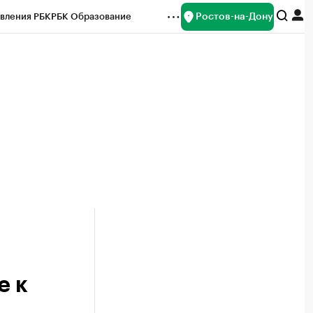
Ростов-на-Дону
вления РБК
РБК Образование
редитные рейтинги
Франшизы
Газета
ок наличной валюты
е к