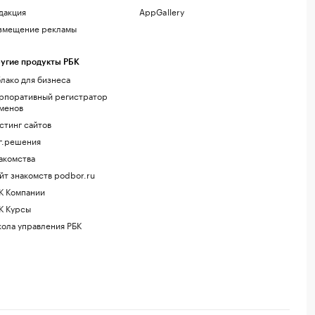
дакция
AppGallery
змещение рекламы
угие продукты РБК
лако для бизнеса
рпоративный регистратор
менов
стинг сайтов
г.решения
акомства
йт знакомств podbor.ru
К Компании
К Курсы
ола управления РБК