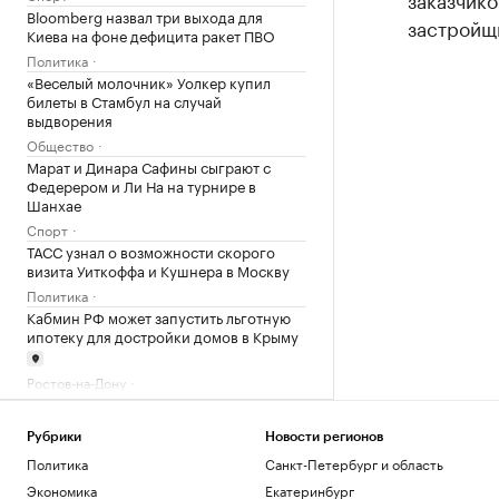
Bloomberg назвал три выхода для
застройщ
Киева на фоне дефицита ракет ПВО
Политика
«Веселый молочник» Уолкер купил
билеты в Стамбул на случай
выдворения
Общество
Марат и Динара Сафины сыграют с
Федерером и Ли На на турнире в
Шанхае
Спорт
ТАСС узнал о возможности скорого
визита Уиткоффа и Кушнера в Москву
Политика
Кабмин РФ может запустить льготную
ипотеку для достройки домов в Крыму
Ростов-на-Дону
Семь признаков успешного бизнес-
центра
Рубрики
Новости регионов
РБК и Upside
Политика
Санкт-Петербург и область
Карапетян поблагодарил сторонников,
посещавших его во время ареста
Экономика
Екатеринбург