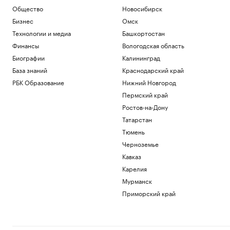
Политика
Общество
Новосибирск
Зеленский заявил о почти полном
Бизнес
Омск
отсутствии целых тепловых
Технологии и медиа
Башкортостан
электростанций
Финансы
Вологодская область
Политика
Мельникова заявила, что после
Биографии
Калининград
невыдачи визы на ЧЕ ей жаль своего
База знаний
Краснодарский край
здоровья
РБК Образование
Нижний Новгород
Спорт
Сын Джо Байдена рассказал о сильной
Пермский край
боли отца из-за рака
Ростов-на-Дону
Общество
Татарстан
В Геленджике возобновили работу
Тюмень
пляжей после отмены режима
опасности БПЛА
Черноземье
Общество
Кавказ
Карелия
Загрузить еще
Мурманск
Приморский край