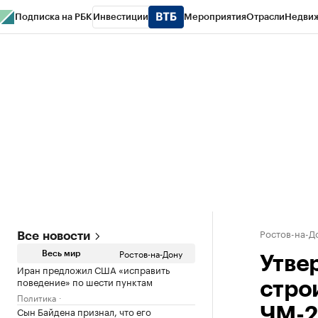
Подписка на РБК
Инвестиции
Мероприятия
Отрасли
Недви
РБК Курсы
РБК Life
Тренды
Визионеры
Национальные проекты
Горо
Спецпроекты СПб
Конференции СПб
Спецпроекты
Проверка конт
Ростов-на-Д
Все новости
Ростов-на-Дону
Весь мир
Утве
Иран предложил США «исправить
поведение» по шести пунктам
стро
Политика
Сын Байдена признал, что его
ЧМ-2