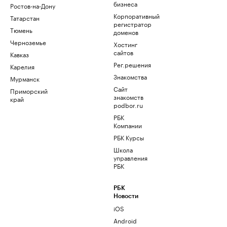
бизнеса
Ростов-на-Дону
Корпоративный
Татарстан
регистратор
Тюмень
доменов
Черноземье
Хостинг
сайтов
Кавказ
Рег.решения
Карелия
Знакомства
Мурманск
Сайт
Приморский
знакомств
край
podbor.ru
РБК
Компании
РБК Курсы
Школа
управления
РБК
РБК
Новости
iOS
Android