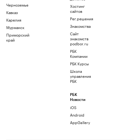
Черноземье
Хостинг
сайтов
Кавказ
Рег.решения
Карелия
Знакомства
Мурманск
Сайт
Приморский
знакомств
край
podbor.ru
РБК
Компании
РБК Курсы
Школа
управления
РБК
РБК
Новости
iOS
Android
AppGallery