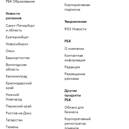
РБК Образование
Корпоративная
подписка
Новости
регионов
Уведомления
Санкт-Петербург
RSS Новости
и область
Екатеринбург
РБК
Новосибирск
О компании
Омск
Контактная
Башкортостан
информация
Вологодская
Редакция
область
Размещение
Калининград
рекламы
Краснодарский
край
Другие
Нижний
продукты
Новгород
РБК
Пермский край
Облако для
бизнеса
Ростов-на-Дону
Корпоративный
Татарстан
регистратор
Тюмень
доменов