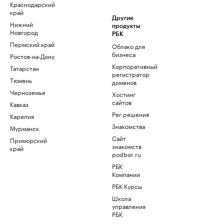
Краснодарский
край
Другие
Нижний
продукты
Новгород
РБК
Пермский край
Облако для
бизнеса
Ростов-на-Дону
Корпоративный
Татарстан
регистратор
Тюмень
доменов
Черноземье
Хостинг
сайтов
Кавказ
Рег.решения
Карелия
Знакомства
Мурманск
Сайт
Приморский
знакомств
край
podbor.ru
РБК
Компании
РБК Курсы
Школа
управления
РБК