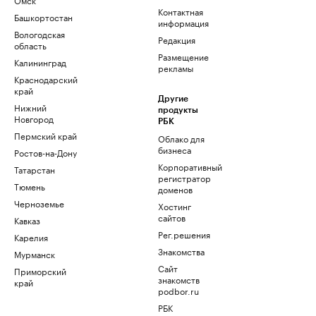
Контактная
Башкортостан
информация
Вологодская
Редакция
область
Размещение
Калининград
рекламы
Краснодарский
край
Другие
Нижний
продукты
Новгород
РБК
Пермский край
Облако для
бизнеса
Ростов-на-Дону
Корпоративный
Татарстан
регистратор
Тюмень
доменов
Черноземье
Хостинг
сайтов
Кавказ
Рег.решения
Карелия
Знакомства
Мурманск
Сайт
Приморский
знакомств
край
podbor.ru
РБК