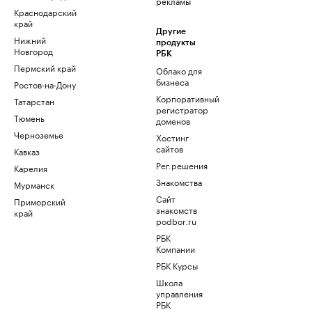
рекламы
Краснодарский
край
Другие
Нижний
продукты
Новгород
РБК
Пермский край
Облако для
бизнеса
Ростов-на-Дону
Корпоративный
Татарстан
регистратор
Тюмень
доменов
Черноземье
Хостинг
сайтов
Кавказ
Рег.решения
Карелия
Знакомства
Мурманск
Сайт
Приморский
знакомств
край
podbor.ru
РБК
Компании
РБК Курсы
Школа
управления
РБК