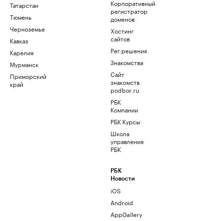
Корпоративный
Татарстан
регистратор
Тюмень
доменов
Черноземье
Хостинг
сайтов
Кавказ
Рег.решения
Карелия
Знакомства
Мурманск
Сайт
Приморский
знакомств
край
podbor.ru
РБК
Компании
РБК Курсы
Школа
управления
РБК
РБК
Новости
iOS
Android
AppGallery