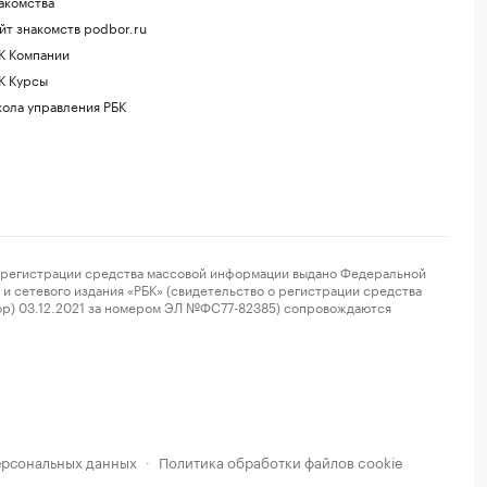
акомства
йт знакомств podbor.ru
К Компании
К Курсы
ола управления РБК
регистрации средства массовой информации выдано Федеральной
и сетевого издания «РБК» (свидетельство о регистрации средства
ор) 03.12.2021 за номером ЭЛ №ФС77-82385) сопровождаются
ерсональных данных
Политика обработки файлов cookie
·