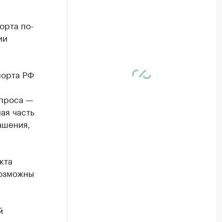
орта по-
ии
порта РФ
опроса —
ая часть
ашения,
кта
Возможны
й