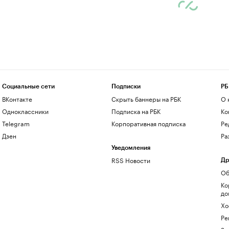
Социальные сети
Подписки
РБ
ВКонтакте
Скрыть баннеры на РБК
О 
Одноклассники
Подписка на РБК
Ко
Telegram
Корпоративная подписка
Ре
Дзен
Ра
Уведомления
RSS Новости
Др
Об
Ко
до
Хо
Ре