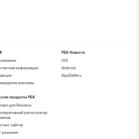
К
РБК Новости
компании
iOS
нтактная информация
Android
дакция
AppGallery
змещение рекламы
угие продукты РБК
лако для бизнеса
рпоративный регистратор
менов
стинг сайтов
г.решения