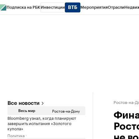
Подписка на РБК
Инвестиции
Мероприятия
Отрасли
Недви
РБК Курсы
РБК Life
Тренды
Визионеры
Национальные проекты
Горо
Спецпроекты СПб
Конференции СПб
Спецпроекты
Проверка конт
Ростов-на-Д
Все новости
Ростов-на-Дону
Весь мир
Фина
Bloomberg узнал, когда планируют
завершить испытания «Золотого
Рост
купола»
Политика
не в