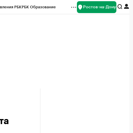
Ростов-на-Дону
вления РБК
РБК Образование
редитные рейтинги
Франшизы
Газета
ок наличной валюты
та