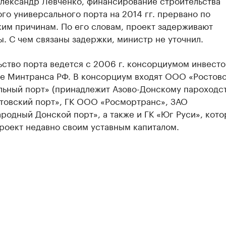
Александр Левченко, финансирование строительства
го универсального порта на 2014 гг. прервано по
им причинам. По его словам, проект задерживают
. С чем связаны задержки, министр не уточнил.
ство порта ведется с 2006 г. консорциумом инвест
е Минтранса РФ. В консорциум входят ООО «Ростов
льный порт» (принадлежит Азово-Донскому пароходст
товский порт», ГК ООО «Росмортранс», ЗАО
одный Донской порт», а также и ГК «Юг Руси», кото
роект недавно своим уставным капиталом.