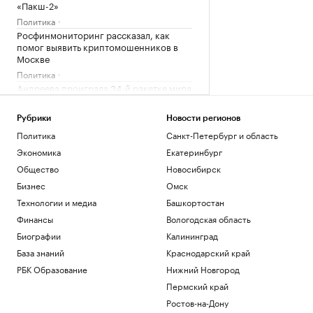
«Пакш-2»
Политика
Росфинмониторинг рассказал, как
помог выявить криптомошенников в
Москве
Политика
Андреева проиграла 34-й ракетке мира
в третьем круге турнира в Торонто
Спорт
Рубрики
Новости регионов
РПЦ ответила на призыв уйти из
Политика
Санкт-Петербург и область
Африки
Экономика
Екатеринбург
Политика
Общество
Новосибирск
Минпромторг сообщил об изучении
властями идей по поддержке селлеров
Бизнес
Омск
WB
Технологии и медиа
Башкортостан
Бизнес
Финансы
Вологодская область
Загрузить еще
Биографии
Калининград
База знаний
Краснодарский край
РБК Образование
Нижний Новгород
Пермский край
Ростов-на-Дону