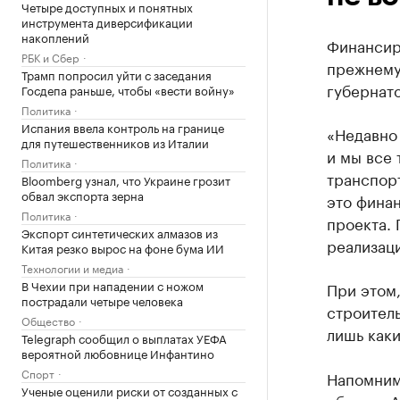
Четыре доступных и понятных
инструмента диверсификации
накоплений
Финансир
РБК и Сбер
прежнему
Трамп попросил уйти с заседания
губернато
Госдепа раньше, чтобы «вести войну»
Политика
Испания ввела контроль на границе
«Недавно 
для путешественников из Италии
и мы все 
Политика
транспорт
Bloomberg узнал, что Украине грозит
обвал экспорта зерна
это фина
Политика
проекта.
Экспорт синтетических алмазов из
реализаци
Китая резко вырос на фоне бума ИИ
Технологии и медиа
В Чехии при нападении с ножом
При этом,
пострадали четыре человека
строитель
Общество
лишь каки
Telegraph сообщил о выплатах УЕФА
вероятной любовнице Инфантино
Спорт
Напомним
Ученые оценили риски от созданных с