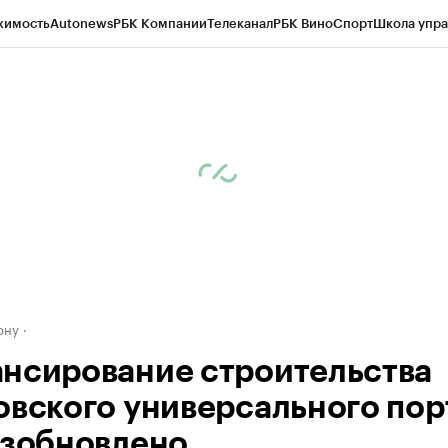
жимость
Autonews
РБК Компании
Телеканал
РБК Вино
Спорт
Школа упра
д
Стиль
Крипто
РБК Бизнес-среда
Дискуссионный клуб
Исследования
К
рагентов
Политика
Экономика
Бизнес
Технологии и медиа
Финансы
Рын
ону
нсирование строительства
овского универсального пор
озобновлено