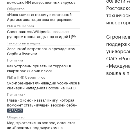
области 
помощью ИИ искусственных вирусов
Ростовско
Общество
техническ
«Ноев ковчег»: почему в восточной
Арктике эволюция шла непрерывно
инвесторы
РБК и УК Первая
Сооснователь Wikipedia назвал ее
Строитель
рупором пропаганды под эгидой ЦРУ
поддержк
Технологии и медиа
Зеленский встретился с президентом
универса
Сербии Вучичем
ОАО «Рос
Политика
«Междунар
Как устроены приватные террасы в
квартирах «Серии плюс»
вошла в п
РБК и ПИК Серия плюс
Экс-президент Финляндии усомнился в
сценарии нападения России на НАТО
Политика
Глава «Эксмо» назвал книгу, которая
поможет стать «лучшей версией себя»
РАДИО
Общество
Мадьяр ответил на вопрос, останется
ли «Росатом» подрядчиком на