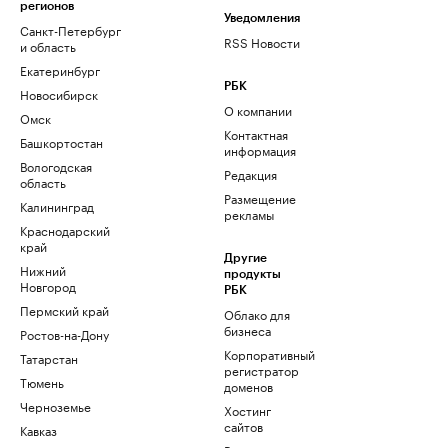
регионов
Уведомления
Санкт-Петербург
RSS Новости
и область
Екатеринбург
РБК
Новосибирск
О компании
Омск
Контактная
Башкортостан
информация
Вологодская
Редакция
область
Размещение
Калининград
рекламы
Краснодарский
край
Другие
Нижний
продукты
Новгород
РБК
Пермский край
Облако для
бизнеса
Ростов-на-Дону
Корпоративный
Татарстан
регистратор
Тюмень
доменов
Черноземье
Хостинг
сайтов
Кавказ