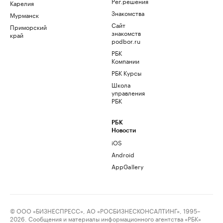
Рег.решения
Карелия
Знакомства
Мурманск
Сайт
Приморский
знакомств
край
podbor.ru
РБК
Компании
РБК Курсы
Школа
управления
РБК
РБК
Новости
iOS
Android
AppGallery
© ООО «БИЗНЕСПРЕСС», АО «РОСБИЗНЕСКОНСАЛТИНГ», 1995–
2026. Сообщения и материалы информационного агентства «РБК»