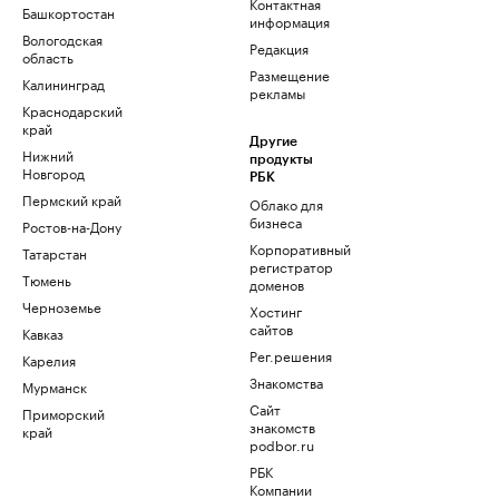
Контактная
Башкортостан
информация
Вологодская
Редакция
область
Размещение
Калининград
рекламы
Краснодарский
край
Другие
Нижний
продукты
Новгород
РБК
Пермский край
Облако для
бизнеса
Ростов-на-Дону
Корпоративный
Татарстан
регистратор
Тюмень
доменов
Черноземье
Хостинг
сайтов
Кавказ
Рег.решения
Карелия
Знакомства
Мурманск
Сайт
Приморский
знакомств
край
podbor.ru
РБК
Компании